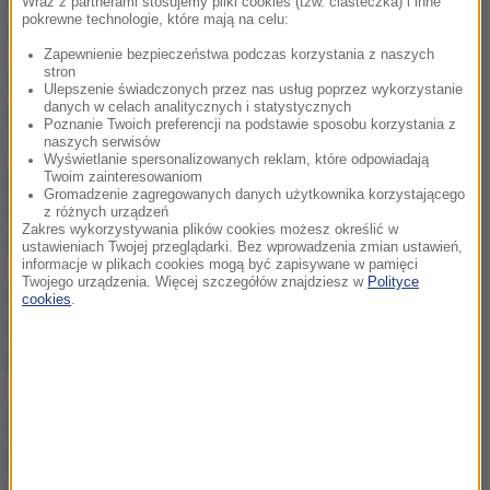
Wraz z partnerami stosujemy pliki cookies (tzw. ciasteczka) i inne
pokrewne technologie, które mają na celu:
najbliższym czasie.
Zapewnienie bezpieczeństwa podczas korzystania z naszych
stron
Wcześniej w piątek prezydent Ukrainy
potwierdził,
Ulepszenie świadczonych przez nas usług poprzez wykorzystanie
danych w celach analitycznych i statystycznych
że w najbliższą niedzielę planuje spotkać się z
Poznanie Twoich preferencji na podstawie sposobu korzystania z
naszych serwisów
Trumpem
. Rozmowy mają dotyczyć
projektu
Wyświetlanie spersonalizowanych reklam, które odpowiadają
porozumienia pokojowego
, gwarancji
Twoim zainteresowaniom
Gromadzenie zagregowanych danych użytkownika korzystającego
bezpieczeństwa i możliwości wywarcia presji na
z różnych urządzeń
Zakres wykorzystywania plików cookies możesz określić w
Moskwę.
ustawieniach Twojej przeglądarki. Bez wprowadzenia zmian ustawień,
informacje w plikach cookies mogą być zapisywane w pamięci
Twojego urządzenia. Więcej szczegółów znajdziesz w
Polityce
Podczas spotkania ma być poruszona również
cookies
.
kwestia
Zaporoskiej Elektrowni Jądrowe
j oraz
kontroli Donbasu
na wschodzie Ukrainy.
Zełenski gotowy na referendum ws.
planu pokojowego