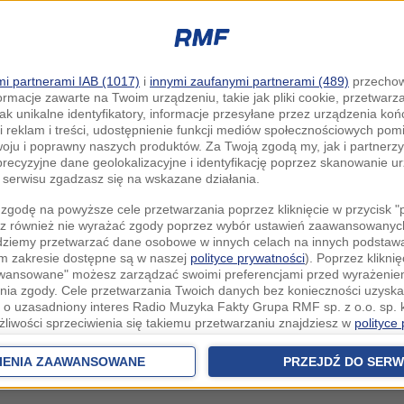
i partnerami IAB (1017)
i
innymi zaufanymi partnerami (489)
przechow
ormacje zawarte na Twoim urządzeniu, takie jak pliki cookie, przetwar
jak unikalne identyfikatory, informacje przesyłane przez urządzenia k
yjna mobilizacja
i reklam i treści, udostępnienie funkcji mediów społecznościowych pom
woju i poprawny naszych produktów. Za Twoją zgodą my, jak i partner
recyzyjne dane geolokalizacyjne i identyfikację poprzez skanowanie u
rozmieściły wokół stadionu tysiące funkcjonariuszy pol
serwisu zgadzasz się na wskazane działania.
owe bariery, które mają uniemożliwić demonstrantom
zgodę na powyższe cele przetwarzania poprzez kliknięcie w przycisk 
otestujący nie zamierzają jednak ustępować.
Rząd
z również nie wyrażać zgody poprzez wybór ustawień zaawansowanych
dziemy przetwarzać dane osobowe w innych celach na innych podsta
 one nie satysfakcjonują
- mówił jeden z liderów protest
ym zakresie dostępne są w naszej
polityce prywatności
). Poprzez kliknię
awansowane" możesz zarządzać swoimi preferencjami przed wyrażenie
ia zgody. Cele przetwarzania Twoich danych bez konieczności uzyska
 o uzasadniony interes Radio Muzyka Fakty Grupa RMF sp. z o.o. sp. k
aleko centralnego placu Zocalo, gdzie powstała oficja
żliwości sprzeciwienia się takiemu przetwarzaniu znajdziesz w
polityce
nia Twoich danych bez konieczności uzyskania Twojej zgody w oparci
 że nie opuszczą miasta, dopóki ich postulaty nie zosta
ch Partnerów IAB
oraz możliwość sprzeciwienia się takiemu przetwarza
IENIA ZAAWANSOWANE
PRZEJDŹ DO SERW
aawansowanych.
rowolna i możesz ją w dowolnym momencie wycofać, zgoda będzie też