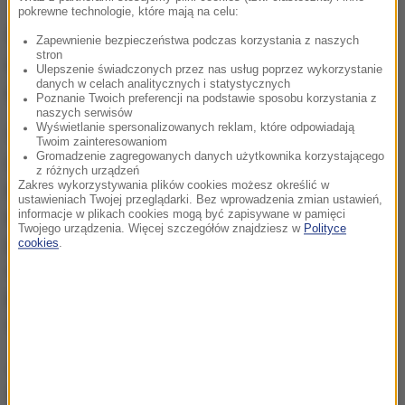
pokrewne technologie, które mają na celu:
Społeczeństwo się starzeje,
Zapewnienie bezpieczeństwa podczas korzystania z naszych
stron
restrykcyjna polityka imigracyjna
Ulepszenie świadczonych przez nas usług poprzez wykorzystanie
danych w celach analitycznych i statystycznych
robi swoje
Poznanie Twoich preferencji na podstawie sposobu korzystania z
naszych serwisów
Wyświetlanie spersonalizowanych reklam, które odpowiadają
Według NPR system boryka się obecnie z
Twoim zainteresowaniom
Gromadzenie zagregowanych danych użytkownika korzystającego
problemami demograficznymi:
masowym
z różnych urządzeń
Zakres wykorzystywania plików cookies możesz określić w
przechodzeniem na emeryturę pokolenia
ustawieniach Twojej przeglądarki. Bez wprowadzenia zmian ustawień,
powojennego wyżu (baby boomers) przy
informacje w plikach cookies mogą być zapisywane w pamięci
Twojego urządzenia. Więcej szczegółów znajdziesz w
Polityce
jednoczesnym spadku wskaźnika urodzeń,
cookies
.
ograniczonej imigracji oraz niedawnych obniżek
podatków
. Na jednego seniora przypada coraz
mniej osób pracujących.
Jeśli Kongres USA nie wprowadzi reform
strukturalnych, w 2032 roku system automatycznie