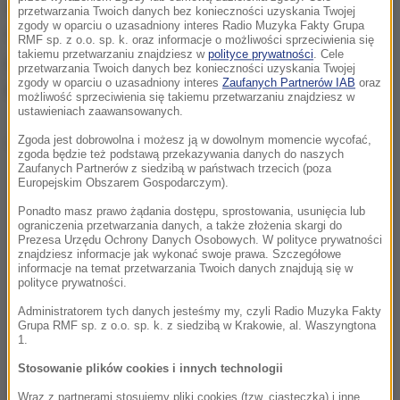
wynagrodzeń czynnych zawodowo pracowników.
przetwarzania Twoich danych bez konieczności uzyskania Twojej
zgody w oparciu o uzasadniony interes Radio Muzyka Fakty Grupa
Gdy suma wypłat przewyższa wpływy, różnica jest
RMF sp. z o.o. sp. k. oraz informacje o możliwości sprzeciwienia się
takiemu przetwarzaniu znajdziesz w
polityce prywatności
. Cele
pokrywana z gromadzonych przez lata funduszy
przetwarzania Twoich danych bez konieczności uzyskania Twojej
zgody w oparciu o uzasadniony interes
Zaufanych Partnerów IAB
oraz
powierniczych.
możliwość sprzeciwienia się takiemu przetwarzaniu znajdziesz w
ustawieniach zaawansowanych.
Dalsza część artykułu pod materiałem video:
Zgoda jest dobrowolna i możesz ją w dowolnym momencie wycofać,
zgoda będzie też podstawą przekazywania danych do naszych
Zaufanych Partnerów z siedzibą w państwach trzecich (poza
Europejskim Obszarem Gospodarczym).
Ponadto masz prawo żądania dostępu, sprostowania, usunięcia lub
ograniczenia przetwarzania danych, a także złożenia skargi do
Prezesa Urzędu Ochrony Danych Osobowych. W polityce prywatności
znajdziesz informacje jak wykonać swoje prawa. Szczegółowe
informacje na temat przetwarzania Twoich danych znajdują się w
polityce prywatności.
Administratorem tych danych jesteśmy my, czyli Radio Muzyka Fakty
Grupa RMF sp. z o.o. sp. k. z siedzibą w Krakowie, al. Waszyngtona
1.
Stosowanie plików cookies i innych technologii
Wraz z partnerami stosujemy pliki cookies (tzw. ciasteczka) i inne