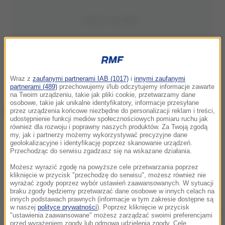
Wraz z
zaufanymi partnerami IAB (1017)
i
innymi zaufanymi
partnerami (489)
przechowujemy i/lub odczytujemy informacje zawarte
na Twoim urządzeniu, takie jak pliki cookie, przetwarzamy dane
osobowe, takie jak unikalne identyfikatory, informacje przesyłane
przez urządzenia końcowe niezbędne do personalizacji reklam i treści,
udostępnienie funkcji mediów społecznościowych pomiaru ruchu jak
również dla rozwoju i poprawny naszych produktów. Za Twoją zgodą
/
PAP
my, jak i partnerzy możemy wykorzystywać precyzyjne dane
geolokalizacyjne i identyfikację poprzez skanowanie urządzeń.
Przechodząc do serwisu zgadzasz się na wskazane działania.
Najnowsze informacje z kraju i ze świata
Możesz wyrazić zgodę na powyższe cele przetwarzania poprzez
znajdziesz na
RMF24.pl
. Bądź na bieżąco.
kliknięcie w przycisk "przechodzę do serwisu", możesz również nie
wyrażać zgody poprzez wybór ustawień zaawansowanych. W sytuacji
braku zgody będziemy przetwarzać dane osobowe w innych celach na
Jak wyjaśnia agencja prasowa UPI, emerytury w
innych podstawach prawnych (informacje w tym zakresie dostępne są
w naszej
polityce prywatności
). Poprzez kliknięcie w przycisk
amerykańskim systemie są opłacane z podatków od
"ustawienia zaawansowane" możesz zarządzać swoimi preferencjami
przed wyrażeniem zgody lub odmową udzielenia zgody. Cele