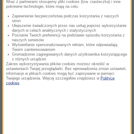
Wraz z partnerami stosujemy pliki cookies (tzw. ciasteczka) i inne
pokrewne technologie, które mają na celu:
Zapewnienie bezpieczeństwa podczas korzystania z naszych
stron
Ulepszenie świadczonych przez nas usług poprzez wykorzystanie
danych w celach analitycznych i statystycznych
Poznanie Twoich preferencji na podstawie sposobu korzystania z
naszych serwisów
Wyświetlanie spersonalizowanych reklam, które odpowiadają
Twoim zainteresowaniom
Gromadzenie zagregowanych danych użytkownika korzystającego
z różnych urządzeń
Zakres wykorzystywania plików cookies możesz określić w
ustawieniach Twojej przeglądarki. Bez wprowadzenia zmian ustawień,
informacje w plikach cookies mogą być zapisywane w pamięci
Twojego urządzenia. Więcej szczegółów znajdziesz w
Polityce
cookies
.