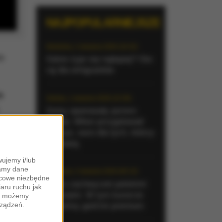
NAJPOPULARNIEJSZE
Niedziela, 2 sierpnia 2026 (16:32)
a
Gdzie żyje się najlepiej? Oto
raj dla emigrantów
e
Sobota, 1 sierpnia 2026 (15:39)
Sumy opanowały jezioro
Garda. Włosi przygotowali
100 tys. euro dla tych, którzy
je złowią
ujemy i/lub
zamy dane
Niedziela, 2 sierpnia 2026 (05:13)
ońcowe niezbędne
Włosi zachwyceni polskimi
iaru ruchu jak
turystami. W tym kurorcie
zy możemy
a
w
rządzeń.
jesteśmy gośćmi premium