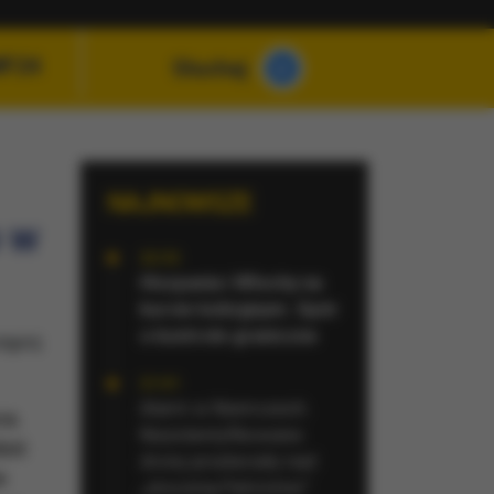
MF24
Słuchaj
NAJNOWSZE
o w
22:32
Hiszpania i Włochy na
kursie kolizyjnym. Spór
o kontrole graniczne
tępnij
21:41
Alarm w Niemczech.
ca.
Niezidentyfikowane
zić
drony przeleciały nad
e
„stocznią Patriotów”