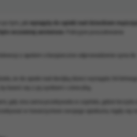
 po tym, jak
wynajęty do opieki nad dzieckiem mężczy
 było wcześniej umówione
. Policyjne poszukiwania
telewizji z apelem o bezpieczne odprowadzenie syna do
ała, że do opieki nad dwójką dzieci wynajęła 34-letnieg
by bawić się z jej synkiem i córeczką.
i, gdy ona sama przebywała w szpitalu, gdzie leczyła 
 przebywać w towarzystwie swojego opiekuna, nigdy się n