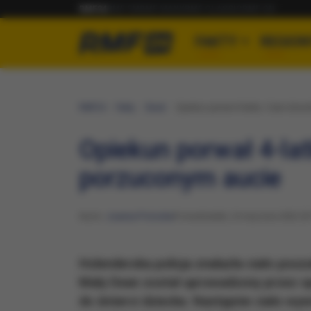
RMF24
RMF FM
RMF MAXX
RMF CLASSIC
RMF ON
FAKTY
REGION
RMF24
Fakty
Świat
Opiekun porwał 4-latka. Ciało dzi
Opiekun porwał 4-lat
porzuconym aucie
Autor:
Joanna Potocka
Poniedziałek, 24 stycznia 2022 (0
Holenderska policja znalazła ciało poszu
Mały Dean został uprowadzony przez op
do śmierci dziecka. Następnie ciało wyw