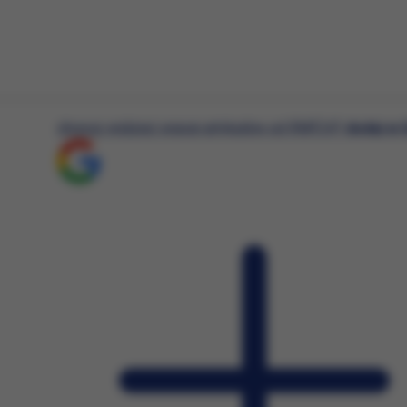
i stosujemy pliki cookies (tzw. ciasteczka) i inne pokrewne technologi
bezpieczeństwa podczas korzystania z naszych stron
wiadczonych przez nas usług poprzez wykorzystanie danych w celach a
ch
ich preferencji na podstawie sposobu korzystania z naszych serwisów
chcesz widzieć więcej artykułów od RMF24?
dodaj w 
 spersonalizowanych reklam, które odpowiadają Twoim zainteresowan
 zagregowanych danych użytkownika korzystającego z różnych urząd
tywania plików cookies możesz określić w ustawieniach Twojej przeglą
ian ustawień, informacje w plikach cookies mogą być zapisywane w 
cej szczegółów znajdziesz w
Polityce cookies
.