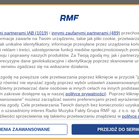
i partnerami IAB (1019)
i
innymi zaufanymi partnerami (489)
przechow
ormacje zawarte na Twoim urządzeniu, takie jak pliki cookie, przetwar
jak unikalne identyfikatory, informacje przesyłane przez urządzenia k
i reklam i treści, udostępnienie funkcji mediów społecznościowych pom
woju i poprawny naszych produktów. Za Twoją zgodą my, jak i partner
recyzyjne dane geolokalizacyjne i identyfikację poprzez skanowanie u
serwisu zgadzasz się na wskazane działania.
zgodę na powyższe cele przetwarzania poprzez kliknięcie w przycisk 
z również nie wyrażać zgody poprzez wybór ustawień zaawansowanych
dziemy przetwarzać dane osobowe w innych celach na innych podsta
ym zakresie dostępne są w naszej
polityce prywatności
). Poprzez kliknię
awansowane" możesz zarządzać swoimi preferencjami przed wyrażenie
ia zgody. Cele przetwarzania Twoich danych bez konieczności uzyska
 o uzasadniony interes Radio Muzyka Fakty Grupa RMF sp. z o.o. sp. k
żliwości sprzeciwienia się takiemu przetwarzaniu znajdziesz w
polityce
nia Twoich danych bez konieczności uzyskania Twojej zgody w oparci
ch Partnerów IAB
oraz możliwość sprzeciwienia się takiemu przetwarza
IENIA ZAAWANSOWANE
PRZEJDŹ DO SERW
aawansowanych.