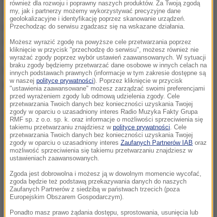
również dla rozwoju i poprawny naszych produktów. Za Twoją zgodą
2007 roku, a zgodnie z unijnym traktatem
każde
my, jak i partnerzy możemy wykorzystywać precyzyjne dane
geolokalizacyjne i identyfikację poprzez skanowanie urządzeń.
nowe państwo członkowskie UE zobowiązuje się
Przechodząc do serwisu zgadzasz się na wskazane działania.
do przyjęcia euro,
jednak nie ma określonego
Możesz wyrazić zgodę na powyższe cele przetwarzania poprzez
kliknięcie w przycisk "przechodzę do serwisu", możesz również nie
terminu, kiedy to zrobić. Aby przystąpić do eurolandu,
wyrażać zgody poprzez wybór ustawień zaawansowanych. W sytuacji
braku zgody będziemy przetwarzać dane osobowe w innych celach na
kraj musi najpierw spełnić tzw.
kryteria
innych podstawach prawnych (informacje w tym zakresie dostępne są
w naszej
polityce prywatności
). Poprzez kliknięcie w przycisk
konwergencji z Maastricht.
"ustawienia zaawansowane" możesz zarządzać swoimi preferencjami
przed wyrażeniem zgody lub odmową udzielenia zgody. Cele
przetwarzania Twoich danych bez konieczności uzyskania Twojej
zgody w oparciu o uzasadniony interes Radio Muzyka Fakty Grupa
Dalsza część artykułu pod materiałem video:
RMF sp. z o.o. sp. k. oraz informacje o możliwości sprzeciwienia się
takiemu przetwarzaniu znajdziesz w
polityce prywatności
. Cele
przetwarzania Twoich danych bez konieczności uzyskania Twojej
zgody w oparciu o uzasadniony interes
Zaufanych Partnerów IAB
oraz
możliwość sprzeciwienia się takiemu przetwarzaniu znajdziesz w
ustawieniach zaawansowanych.
Zgoda jest dobrowolna i możesz ją w dowolnym momencie wycofać,
zgoda będzie też podstawą przekazywania danych do naszych
Zaufanych Partnerów z siedzibą w państwach trzecich (poza
Europejskim Obszarem Gospodarczym).
Ponadto masz prawo żądania dostępu, sprostowania, usunięcia lub