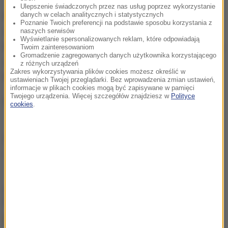
Ulepszenie świadczonych przez nas usług poprzez wykorzystanie
Komentatorzy sugerują, że afera wokół broni
danych w celach analitycznych i statystycznych
Poznanie Twoich preferencji na podstawie sposobu korzystania z
zaczyna przesłaniać skandal wokół Alexandre'a
naszych serwisów
Wyświetlanie spersonalizowanych reklam, które odpowiadają
Benalli, współpracownika Macrona, który przebrał się
Twoim zainteresowaniom
Gromadzenie zagregowanych danych użytkownika korzystającego
za policjanta i pobił uczestników demonstracji 1
z różnych urządzeń
Zakres wykorzystywania plików cookies możesz określić w
Maja.
ustawieniach Twojej przeglądarki. Bez wprowadzenia zmian ustawień,
informacje w plikach cookies mogą być zapisywane w pamięci
Twojego urządzenia. Więcej szczegółów znajdziesz w
Polityce
(ph)
cookies
.
Źródło: RMF FM
Emmanuel Macron
Francja
Tagi:
chcesz widzieć więcej artykułów od RMF24?
dodaj w
Google