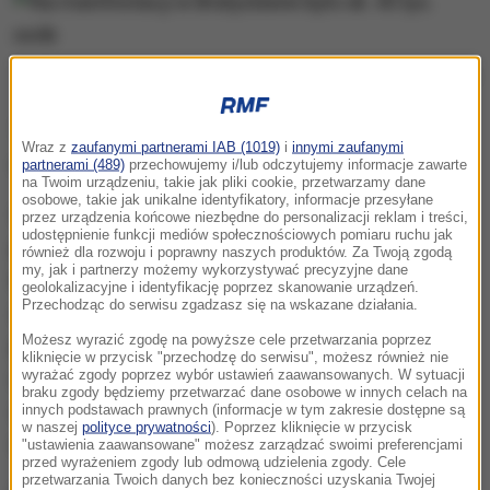
Na manifestacji w Bratysławie było ok. 45 tys. osób
To kolejne protesty na Słowacji przeciwko
Wraz z
zaufanymi partnerami IAB (1019)
i
innymi zaufanymi
rządowym planom zmian w prawie karnym.
partnerami (489)
przechowujemy i/lub odczytujemy informacje zawarte
na Twoim urządzeniu, takie jak pliki cookie, przetwarzamy dane
osobowe, takie jak unikalne identyfikatory, informacje przesyłane
Słowackie partie opozycyjne, a także organizacje
przez urządzenia końcowe niezbędne do personalizacji reklam i treści,
udostępnienie funkcji mediów społecznościowych pomiaru ruchu jak
pozarządowe szczególnie krytykują planowaną
również dla rozwoju i poprawny naszych produktów. Za Twoją zgodą
my, jak i partnerzy możemy wykorzystywać precyzyjne dane
likwidację elitarnej prokuratury specjalnej, której
geolokalizacyjne i identyfikację poprzez skanowanie urządzeń.
Przechodząc do serwisu zgadzasz się na wskazane działania.
śledczy zajmują się przestępstwami, które mogły
Możesz wyrazić zgodę na powyższe cele przetwarzania poprzez
popełnić osoby związane z obecną większością
kliknięcie w przycisk "przechodzę do serwisu", możesz również nie
wyrażać zgody poprzez wybór ustawień zaawansowanych. W sytuacji
rządową. Po zmianie w prawie karnym mają zostać
braku zgody będziemy przetwarzać dane osobowe w innych celach na
obniżone kary za przestępstwa korupcyjne lub
innych podstawach prawnych (informacje w tym zakresie dostępne są
w naszej
polityce prywatności
). Poprzez kliknięcie w przycisk
niektóre związane z zaborem mienia.
"ustawienia zaawansowane" możesz zarządzać swoimi preferencjami
przed wyrażeniem zgody lub odmową udzielenia zgody. Cele
przetwarzania Twoich danych bez konieczności uzyskania Twojej