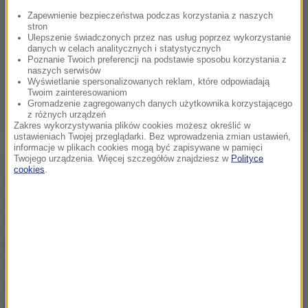
Zapewnienie bezpieczeństwa podczas korzystania z naszych
stron
Ulepszenie świadczonych przez nas usług poprzez wykorzystanie
danych w celach analitycznych i statystycznych
Poznanie Twoich preferencji na podstawie sposobu korzystania z
naszych serwisów
Wyświetlanie spersonalizowanych reklam, które odpowiadają
Twoim zainteresowaniom
Gromadzenie zagregowanych danych użytkownika korzystającego
z różnych urządzeń
Zakres wykorzystywania plików cookies możesz określić w
ustawieniach Twojej przeglądarki. Bez wprowadzenia zmian ustawień,
informacje w plikach cookies mogą być zapisywane w pamięci
Jeszcze przed rozpoczęcie wieczornej
Twojego urządzenia. Więcej szczegółów znajdziesz w
Polityce
cookies
.
demonstracji politycy większości zdecydowali w
parlamencie, że ustawa będzie procedowana w
trybie pilnym. To przyspieszenie prac skrytykowała
prezydent Zuzana Czaputova oraz Komisja
Europejska. Niewykluczone, że projekt może zostać
uchwalony jeszcze w tym tygodniu. Zostanie
zawetowany przez prezydent Zuzanę Czaputova,