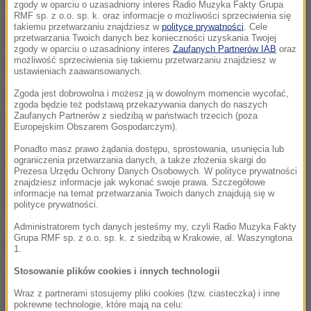
Protestujący wyrażali obawy, że wkrótce Słowacja
zgody w oparciu o uzasadniony interes Radio Muzyka Fakty Grupa
RMF sp. z o.o. sp. k. oraz informacje o możliwości sprzeciwienia się
stanie się państwem mafijnym. "
Fico do więzienia!",
takiemu przetwarzaniu znajdziesz w
polityce prywatności
. Cele
przetwarzania Twoich danych bez konieczności uzyskania Twojej
"Nie wszystko wam wolno!" - skandowali
zgody w oparciu o uzasadniony interes
Zaufanych Partnerów IAB
oraz
możliwość sprzeciwienia się takiemu przetwarzaniu znajdziesz w
demonstranci.
ustawieniach zaawansowanych.
Zgoda jest dobrowolna i możesz ją w dowolnym momencie wycofać,
Obok premiera krytykowano także szefa
zgoda będzie też podstawą przekazywania danych do naszych
Zaufanych Partnerów z siedzibą w państwach trzecich (poza
parlamentu
Petra Pellegriniego, który
Europejskim Obszarem Gospodarczym).
zadeklarował udział w wyborach prezydenckich na
Ponadto masz prawo żądania dostępu, sprostowania, usunięcia lub
przełomie marca i kwietnia
. Słowacy zorganizowali
ograniczenia przetwarzania danych, a także złożenia skargi do
Prezesa Urzędu Ochrony Danych Osobowych. W polityce prywatności
demonstracje także za granicą, m.in. w Pradze, Brnie,
znajdziesz informacje jak wykonać swoje prawa. Szczegółowe
informacje na temat przetwarzania Twoich danych znajdują się w
Paryżu i Krakowie.
polityce prywatności.
Administratorem tych danych jesteśmy my, czyli Radio Muzyka Fakty
Grupa RMF sp. z o.o. sp. k. z siedzibą w Krakowie, al. Waszyngtona
Dalsza część artykułu pod materiałem video:
1.
Stosowanie plików cookies i innych technologii
Wraz z partnerami stosujemy pliki cookies (tzw. ciasteczka) i inne
pokrewne technologie, które mają na celu: