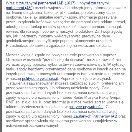
Wraz z
zaufanymi partnerami IAB (1017)
i
innymi zaufanymi
partnerami (489)
przechowujemy i/lub odczytujemy informacje zawarte
na Twoim urządzeniu, takie jak pliki cookie, przetwarzamy dane
Obaj ranni funkcjonariusze natychmiast zostali
osobowe, takie jak unikalne identyfikatory, informacje przesyłane
przewiezieni do szpitala, gdzie
ich stan określono
przez urządzenia końcowe niezbędne do personalizacji reklam i treści,
udostępnienie funkcji mediów społecznościowych pomiaru ruchu jak
jako stabilny.
To dzięki szybkiej reakcji i
również dla rozwoju i poprawny naszych produktów. Za Twoją zgodą
my, jak i partnerzy możemy wykorzystywać precyzyjne dane
profesjonalizmowi pracowników sądu, sytuacja nie
geolokalizacyjne i identyfikację poprzez skanowanie urządzeń.
Przechodząc do serwisu zgadzasz się na wskazane działania.
miała bardziej tragicznego obrotu.
Możesz wyrazić zgodę na powyższe cele przetwarzania poprzez
kliknięcie w przycisk "przechodzę do serwisu", możesz również nie
Kilku funkcjonariuszy sądu natychmiast
wyrażać zgody poprzez wybór ustawień zaawansowanych. W sytuacji
braku zgody będziemy przetwarzać dane osobowe w innych celach na
interweniowało, aby powstrzymać napastnika,
innych podstawach prawnych (informacje w tym zakresie dostępne są
w naszej
polityce prywatności
). Poprzez kliknięcie w przycisk
obezwładniając go w pobliżu bramek,
rozbrajając i
"ustawienia zaawansowane" możesz zarządzać swoimi preferencjami
przed wyrażeniem zgody lub odmową udzielenia zgody. Cele
aresztując
- przekazał Al Baker, rzecznik sądów
przetwarzania Twoich danych bez konieczności uzyskania Twojej
stanowych, w rozmowie z ABC News.
zgody w oparciu o uzasadniony interes Radio Muzyka Fakty Grupa
RMF sp. z o.o. sp. k. oraz informacje o możliwości sprzeciwienia się
takiemu przetwarzaniu znajdziesz w
polityce prywatności
. Cele
Zdarzenie to rzuciło
cień na bezpieczeństwo w
przetwarzania Twoich danych bez konieczności uzyskania Twojej
zgody w oparciu o uzasadniony interes
Zaufanych Partnerów IAB
oraz
placówkach sądowych.
Al Baker, odnosząc się do
możliwość sprzeciwienia się takiemu przetwarzaniu znajdziesz w
ustawieniach zaawansowanych.
zapisów z monitoringu, stwierdził, że wszystko