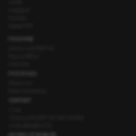
Twitter
Instagram
YouTube
Kanały RSS
POLECANE
Gorąca Linia RMF FM
Staż w RMF24
Patronaty
POZOSTAŁE
Newsroom
Radio internetowe
KONTAKT
O nas
Gorąca Linia RMF FM: 600 700 800
email: fakty@rmf.fm
APLIKACJE MOBILNE