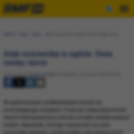
RMF24
Fakty
Świat
Atak nożownika w sądzie. Dwie osoby ranne
Atak nożownika w sądzie. Dwie
osoby ranne
Opracowanie:
Karolina Wasyl
Poniedziałek, 16 czerwca 2025 (20:14)
W sądzie karnym na Manhattanie doszło do
przerażającego incydentu. Podczas rutynowej kontroli,
dwóch funkcjonariuszy ochrony zostało zaatakowanych
nożem. Napastnik, którego tożsamość na razie
pozostaje nieznana, został szybko zatrzymany przez