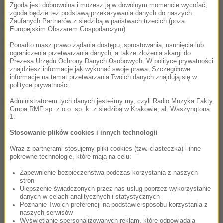
Zgoda jest dobrowolna i możesz ją w dowolnym momencie wycofać,
wskazuje na
"celowy atak".
Na chwilę obecną,
zgoda będzie też podstawą przekazywania danych do naszych
Zaufanych Partnerów z siedzibą w państwach trzecich (poza
motywy stojące za napaścią pozostają niejasne, a
Europejskim Obszarem Gospodarczym).
śledztwo prowadzone przez New York State Unified
Ponadto masz prawo żądania dostępu, sprostowania, usunięcia lub
ograniczenia przetwarzania danych, a także złożenia skargi do
Court System oraz inne służby ma na celu
Prezesa Urzędu Ochrony Danych Osobowych. W polityce prywatności
wyjaśnienie wszystkich okoliczności tego zdarzenia.
znajdziesz informacje jak wykonać swoje prawa. Szczegółowe
informacje na temat przetwarzania Twoich danych znajdują się w
polityce prywatności.
Dalsza część artykułu pod materiałem video:
Administratorem tych danych jesteśmy my, czyli Radio Muzyka Fakty
Grupa RMF sp. z o.o. sp. k. z siedzibą w Krakowie, al. Waszyngtona
1.
Stosowanie plików cookies i innych technologii
Wraz z partnerami stosujemy pliki cookies (tzw. ciasteczka) i inne
pokrewne technologie, które mają na celu:
Zapewnienie bezpieczeństwa podczas korzystania z naszych
stron
Ulepszenie świadczonych przez nas usług poprzez wykorzystanie
danych w celach analitycznych i statystycznych
Poznanie Twoich preferencji na podstawie sposobu korzystania z
naszych serwisów
Wyświetlanie spersonalizowanych reklam, które odpowiadają