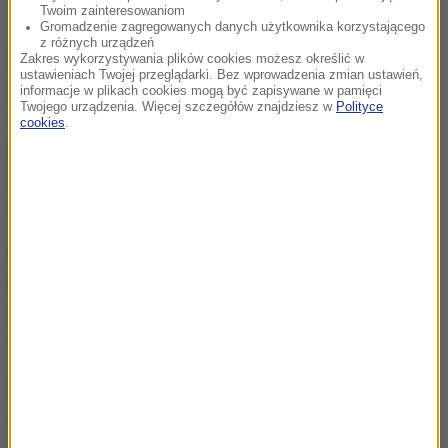
Twoim zainteresowaniom
Gromadzenie zagregowanych danych użytkownika korzystającego
z różnych urządzeń
Gmach sądu karnego przy Centre Street, gdzie
Zakres wykorzystywania plików cookies możesz określić w
ustawieniach Twojej przeglądarki. Bez wprowadzenia zmian ustawień,
doszło do ataku, jest miejscem, w którym
informacje w plikach cookies mogą być zapisywane w pamięci
Twojego urządzenia. Więcej szczegółów znajdziesz w
Polityce
rozstrzygane są sprawy o dużym znaczeniu
cookies
.
publicznym.
To tutaj, zaledwie tydzień temu,
zakończył się głośny proces Harveya Weinsteina,
oskarżonego o molestowanie seksualne.
Obecnie trwają tam również rozprawy przeciwko
Luigiemu Mangione,
oskarżonemu o zabójstwo
dyrektora generalnego United Healthcare, Briana
Thompsona.
Źródło: RMF24/PAP
nożownik
Tagi: