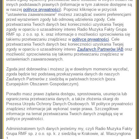
innych podstawach prawnych (informacje w tym zakresie dostępne są
w naszej
polityce prywatności
). Poprzez kliknięcie w przycisk
Sędzia Marek Charuza podkreślił, że sprawa miała
"ustawienia zaawansowane" możesz zarządzać swoimi preferencjami
przed wyrażeniem zgody lub odmową udzielenia zgody. Cele
charakter wyjątkowy. Przewodniczący składu
przetwarzania Twoich danych bez konieczności uzyskania Twojej
zgody w oparciu o uzasadniony interes Radio Muzyka Fakty Grupa
orzekającego dodał, że choć sprawa miała charakter
RMF sp. z o.o. sp. k. oraz informacje o możliwości sprzeciwienia się
poszlakowy, wina oskarżonego nie budzi
takiemu przetwarzaniu znajdziesz w
polityce prywatności
. Cele
przetwarzania Twoich danych bez konieczności uzyskania Twojej
wątpliwości.
zgody w oparciu o uzasadniony interes
Zaufanych Partnerów IAB
oraz
możliwość sprzeciwienia się takiemu przetwarzaniu znajdziesz w
ustawieniach zaawansowanych.
Jedyną karą jest kara dożywotniego pozbawienia
Zgoda jest dobrowolna i możesz ją w dowolnym momencie wycofać,
wolności (...) Myślę, że nie ma potrzeby mnożyć słów,
zgoda będzie też podstawą przekazywania danych do naszych
Zaufanych Partnerów z siedzibą w państwach trzecich (poza
by oddać bezmiar tej tragedii
- powiedział sędzia
Europejskim Obszarem Gospodarczym).
Charuza.
Ponadto masz prawo żądania dostępu, sprostowania, usunięcia lub
ograniczenia przetwarzania danych, a także złożenia skargi do
Prezesa Urzędu Ochrony Danych Osobowych. W polityce prywatności
znajdziesz informacje jak wykonać swoje prawa. Szczegółowe
Dalsza część artykułu pod materiałem video:
informacje na temat przetwarzania Twoich danych znajdują się w
polityce prywatności.
Administratorem tych danych jesteśmy my, czyli Radio Muzyka Fakty
Grupa RMF sp. z o.o. sp. k. z siedzibą w Krakowie, al. Waszyngtona
1.