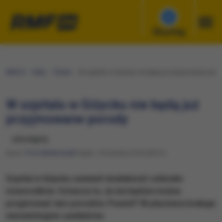
Słuchaj
RMF24
Fakty
Polska
W szpitalu w Giżycku nie będą już przyjmowane poro
W szpitalu w Giżycku nie będą już
przyjmowane porody
udostępnij
Autor:
Piotr Bułakowski
Piątek, 15 kwietnia 2016 (09:31)
Szpital w Giżycku zawiesił działalność oddziału
noworodków. Oznacza to, że nie będzie można
przyjmować tam porodów. Powód? W placówce brakuje
neonatologów i pediatrów.