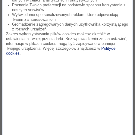
danych w celach analitycznych i statystycznych
Poznanie Twoich preferencji na podstawie sposobu korzystania z
szpital
Tagi:
naszych serwisów
Wyświetlanie spersonalizowanych reklam, które odpowiadają
Twoim zainteresowaniom
Gromadzenie zagregowanych danych użytkownika korzystającego
chcesz widzieć więcej artykułów od RMF24?
dodaj w
z różnych urządzeń
Zakres wykorzystywania plików cookies możesz określić w
Google
ustawieniach Twojej przeglądarki. Bez wprowadzenia zmian ustawień,
informacje w plikach cookies mogą być zapisywane w pamięci
Twojego urządzenia. Więcej szczegółów znajdziesz w
Polityce
cookies
.