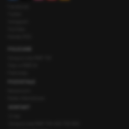
Facebook
Twitter
Instagram
YouTube
Kanały RSS
POLECANE
Gorąca Linia RMF FM
Staż w RMF24
Patronaty
POZOSTAŁE
Newsroom
Radio internetowe
KONTAKT
O nas
Gorąca Linia RMF FM: 600 700 800