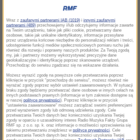
Wraz z
zaufanymi partnerami IAB (1019)
i
innymi zaufanymi
partnerami (489)
przechowujemy i/lub odczytujemy informacje zawarte
na Twoim urządzeniu, takie jak pliki cookie, przetwarzamy dane
osobowe, takie jak unikalne identyfikatory, informacje przesyłane
przez urządzenia końcowe niezbędne do personalizacji reklam i treści,
udostępnienie funkcji mediów społecznościowych pomiaru ruchu jak
również dla rozwoju i poprawny naszych produktów. Za Twoją zgodą
my, jak i partnerzy możemy wykorzystywać precyzyjne dane
geolokalizacyjne i identyfikację poprzez skanowanie urządzeń.
Pacjentki nadal mogą przychodzić do szpitala na
Przechodząc do serwisu zgadzasz się na wskazane działania.
badania, ale w przypadku hospitalizacji będą
Możesz wyrazić zgodę na powyższe cele przetwarzania poprzez
kliknięcie w przycisk "przechodzę do serwisu", możesz również nie
przewiezione do jednego z pięciu szpitali: Pro-
wyrażać zgody poprzez wybór ustawień zaawansowanych. W sytuacji
Medica w Ełku, Szpitala Powiatowego w Kętrzynie,
braku zgody będziemy przetwarzać dane osobowe w innych celach na
innych podstawach prawnych (informacje w tym zakresie dostępne są
Szpitala Mrągowskiego, Olmedica w Olecku oraz
w naszej
polityce prywatności
). Poprzez kliknięcie w przycisk
"ustawienia zaawansowane" możesz zarządzać swoimi preferencjami
Samodzielnego Publicznego Zakładu Opieki
przed wyrażeniem zgody lub odmową udzielenia zgody. Cele
przetwarzania Twoich danych bez konieczności uzyskania Twojej
Zdrowotnej Szpitala Powiatowego w Piszu.
zgody w oparciu o uzasadniony interes Radio Muzyka Fakty Grupa
RMF sp. z o.o. sp. k. oraz informacje o możliwości sprzeciwienia się
takiemu przetwarzaniu znajdziesz w
polityce prywatności
. Cele
Oddział noworodków został zawieszony z powodu
przetwarzania Twoich danych bez konieczności uzyskania Twojej