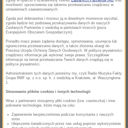
zgody w oparciu o uzasadniony interes
Zaufanych Partnerów IAB
oraz
braku specjalistów, a konkretnie neonatologów.
możliwość sprzeciwienia się takiemu przetwarzaniu znajdziesz w
ustawieniach zaawansowanych.
Zarząd placówki podkreśla, że to nie jest tylko
Zgoda jest dobrowolna i możesz ją w dowolnym momencie wycofać,
przypadek Warmii i Mazur, ale całej Polski. Jest za
zgoda będzie też podstawą przekazywania danych do naszych
Zaufanych Partnerów z siedzibą w państwach trzecich (poza
mało neonatologów, a ci, którzy są dostępni
Europejskim Obszarem Gospodarczym).
wymagają wysokich płac. Szpital, aby rozwiązać
Ponadto masz prawo żądania dostępu, sprostowania, usunięcia lub
problem, szuka specjalistów m.in. na Litwie.
ograniczenia przetwarzania danych, a także złożenia skargi do
Prezesa Urzędu Ochrony Danych Osobowych. W polityce prywatności
znajdziesz informacje jak wykonać swoje prawa. Szczegółowe
informacje na temat przetwarzania Twoich danych znajdują się w
Porody zostały wstrzymane do końca czerwca. Jeżeli
polityce prywatności.
jednak znajdą się lekarze, zostaną one przywrócone.
Administratorem tych danych jesteśmy my, czyli Radio Muzyka Fakty
Grupa RMF sp. z o.o. sp. k. z siedzibą w Krakowie, al. Waszyngtona
Personel szpitala uspokaja, że w pilnych przypadkach
1.
nie odeśle kobiet do innych miast, a poród zostanie
Stosowanie plików cookies i innych technologii
odebrany na Szpitalnym Oddziale Ratunkowym.
Wraz z partnerami stosujemy pliki cookies (tzw. ciasteczka) i inne
pokrewne technologie, które mają na celu:
(mpw)
Zapewnienie bezpieczeństwa podczas korzystania z naszych
stron
Ulepszenie świadczonych przez nas usług poprzez wykorzystanie
Źródło: RMF FM