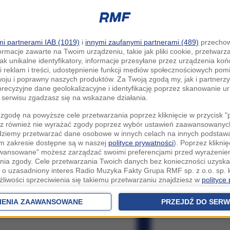
i partnerami IAB (1019)
i
innymi zaufanymi partnerami (489)
przechow
chcesz widzieć więcej artykułów od RMF24?
dodaj w 
ormacje zawarte na Twoim urządzeniu, takie jak pliki cookie, przetwar
jak unikalne identyfikatory, informacje przesyłane przez urządzenia k
i reklam i treści, udostępnienie funkcji mediów społecznościowych pom
woju i poprawny naszych produktów. Za Twoją zgodą my, jak i partner
recyzyjne dane geolokalizacyjne i identyfikację poprzez skanowanie u
serwisu zgadzasz się na wskazane działania.
zgodę na powyższe cele przetwarzania poprzez kliknięcie w przycisk 
z również nie wyrażać zgody poprzez wybór ustawień zaawansowanych
dziemy przetwarzać dane osobowe w innych celach na innych podsta
ym zakresie dostępne są w naszej
polityce prywatności
). Poprzez kliknię
awansowane" możesz zarządzać swoimi preferencjami przed wyrażenie
ia zgody. Cele przetwarzania Twoich danych bez konieczności uzyska
 o uzasadniony interes Radio Muzyka Fakty Grupa RMF sp. z o.o. sp. k
żliwości sprzeciwienia się takiemu przetwarzaniu znajdziesz w
polityce
nia Twoich danych bez konieczności uzyskania Twojej zgody w oparci
ch Partnerów IAB
oraz możliwość sprzeciwienia się takiemu przetwarza
IENIA ZAAWANSOWANE
PRZEJDŹ DO SERW
aawansowanych.
rowolna i możesz ją w dowolnym momencie wycofać, zgoda będzie też