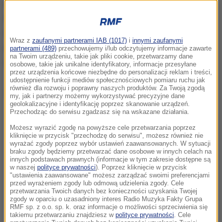
wykroczenia dyscyplinarne muszą zostać
wycofane. Po trzecie, "sędziowie, którzy ucierpieli w
wyniku decyzji Izby Dyscyplinarnej mają prawo, by
Wraz z
zaufanymi partnerami IAB (1017)
i
innymi zaufanymi
ich sprawy zostały poddane rewizji przez nową
partnerami (489)
przechowujemy i/lub odczytujemy informacje zawarte
na Twoim urządzeniu, takie jak pliki cookie, przetwarzamy dane
izbę".
osobowe, takie jak unikalne identyfikatory, informacje przesyłane
przez urządzenia końcowe niezbędne do personalizacji reklam i treści,
udostępnienie funkcji mediów społecznościowych pomiaru ruchu jak
również dla rozwoju i poprawny naszych produktów. Za Twoją zgodą
Dalsza część artykułu pod materiałem video:
my, jak i partnerzy możemy wykorzystywać precyzyjne dane
geolokalizacyjne i identyfikację poprzez skanowanie urządzeń.
Przechodząc do serwisu zgadzasz się na wskazane działania.
Możesz wyrazić zgodę na powyższe cele przetwarzania poprzez
kliknięcie w przycisk "przechodzę do serwisu", możesz również nie
wyrażać zgody poprzez wybór ustawień zaawansowanych. W sytuacji
braku zgody będziemy przetwarzać dane osobowe w innych celach na
innych podstawach prawnych (informacje w tym zakresie dostępne są
w naszej
polityce prywatności
). Poprzez kliknięcie w przycisk
"ustawienia zaawansowane" możesz zarządzać swoimi preferencjami
przed wyrażeniem zgody lub odmową udzielenia zgody. Cele
przetwarzania Twoich danych bez konieczności uzyskania Twojej
zgody w oparciu o uzasadniony interes Radio Muzyka Fakty Grupa
RMF sp. z o.o. sp. k. oraz informacje o możliwości sprzeciwienia się
takiemu przetwarzaniu znajdziesz w
polityce prywatności
. Cele