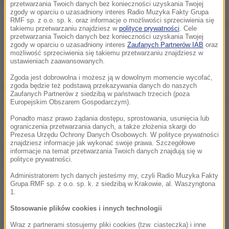
lekarskie.
przetwarzania Twoich danych bez konieczności uzyskania Twojej
zgody w oparciu o uzasadniony interes Radio Muzyka Fakty Grupa
RMF sp. z o.o. sp. k. oraz informacje o możliwości sprzeciwienia się
Nie będzie, bo nie może być, zmiany harmonogramu i
takiemu przetwarzaniu znajdziesz w
polityce prywatności
. Cele
przetwarzania Twoich danych bez konieczności uzyskania Twojej
wydłużenia terminu składania dokumentów, dlatego,
zgody w oparciu o uzasadniony interes
Zaufanych Partnerów IAB
oraz
że dotyczyłoby to wszystkich uczniów w
możliwość sprzeciwienia się takiemu przetwarzaniu znajdziesz w
ustawieniach zaawansowanych.
województwie i oznaczałoby ogłoszenie listy
Zgoda jest dobrowolna i możesz ją w dowolnym momencie wycofać,
przyjętych później. Nie jest to możliwe, natomiast
zgoda będzie też podstawą przekazywania danych do naszych
Zaufanych Partnerów z siedzibą w państwach trzecich (poza
uczeń, który badań nie zrobi nie ze swojej winy, ale ze
Europejskim Obszarem Gospodarczym).
względów takich, o jakich mówimy w Sosnowcu,
Ponadto masz prawo żądania dostępu, sprostowania, usunięcia lub
ograniczenia przetwarzania danych, a także złożenia skargi do
indywidualnie te przypadki będziemy rozstrzygać w
Prezesa Urzędu Ochrony Danych Osobowych. W polityce prywatności
znajdziesz informacje jak wykonać swoje prawa. Szczegółowe
porozumieniu z dyrektorami szkół i organami
informacje na temat przetwarzania Twoich danych znajdują się w
polityce prywatności.
prowadzącymi. Przewidujemy taką możliwość, ze
zaświadczenie uczeń będzie mógł dostarczyć w
Administratorem tych danych jesteśmy my, czyli Radio Muzyka Fakty
Grupa RMF sp. z o.o. sp. k. z siedzibą w Krakowie, al. Waszyngtona
terminie późniejszym
- powiedziała Anna Kij,
1.
rzeczniczka Kuratorium Oświaty w Katowicach.
Stosowanie plików cookies i innych technologii
Dodała, że uczeń musi zgodnie z harmonogramem
Wraz z partnerami stosujemy pliki cookies (tzw. ciasteczka) i inne