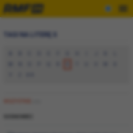
TAGI NA LITERĘ S
A
B
C
D
E
F
G
H
I
J
K
L
M
N
O
P
Q
R
S
T
U
V
W
X
Y
Z
0-9
WSZYSTKIE
(340)
SOSNOWIEC