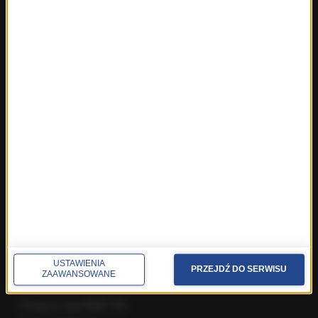
Najnowsze rozmowy w RMF FM
Rozmowa o 7:00 w RMF FM i Radiu RMF24
Poranna rozmowa w RMF FM
Popołudniowa rozmowa w RMF FM
Gość Krzysztofa Ziemca w RMF FM
Rozmowy w Radiu RMF24
SPOŁECZNOŚĆ
Facebook
Twitter
Instagram
YouTube
Kanały RSS
USTAWIENIA
PRZEJDŹ DO SERWISU
ZAAWANSOWANE
POLECANE
Gorąca Linia RMF FM