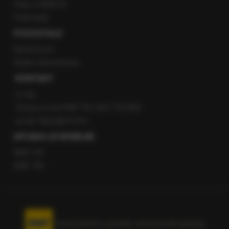
Staż w RMF24
Patronaty
POZOSTAŁE
Newsroom
Radio internetowe
KONTAKT
O nas
Gorąca Linia RMF FM: 600 700 800
email: fakty@rmf.fm
APLIKACJE MOBILNE
RMF FM
RMF ON
Korzystanie z portalu oznacza akceptację