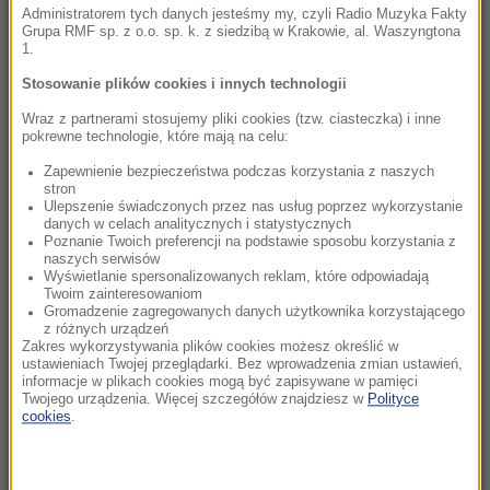
o wojnie w Ukrainie
Administratorem tych danych jesteśmy my, czyli Radio Muzyka Fakty
Grupa RMF sp. z o.o. sp. k. z siedzibą w Krakowie, al. Waszyngtona
1.
22:17
GKS Katowice w nieciekawej sytuacji przed
Stosowanie plików cookies i innych technologii
rewanżem z Izraelczykami
Wraz z partnerami stosujemy pliki cookies (tzw. ciasteczka) i inne
pokrewne technologie, które mają na celu:
21:42
Zapewnienie bezpieczeństwa podczas korzystania z naszych
Raków bezbramkowo remisuje. Sprawa
stron
awansu otwarta
Ulepszenie świadczonych przez nas usług poprzez wykorzystanie
danych w celach analitycznych i statystycznych
Poznanie Twoich preferencji na podstawie sposobu korzystania z
21:37
naszych serwisów
Rosja na dalekiej północy ćwiczyła walkę z
Wyświetlanie spersonalizowanych reklam, które odpowiadają
Twoim zainteresowaniom
NATO
Gromadzenie zagregowanych danych użytkownika korzystającego
z różnych urządzeń
Zakres wykorzystywania plików cookies możesz określić w
21:15
ustawieniach Twojej przeglądarki. Bez wprowadzenia zmian ustawień,
Masakra w Jemenie. Huti przeszli do
informacje w plikach cookies mogą być zapisywane w pamięci
ofensywy
Twojego urządzenia. Więcej szczegółów znajdziesz w
Polityce
cookies
.
21:14
Tam jeszcze nie był. Zełenski odwiedzi