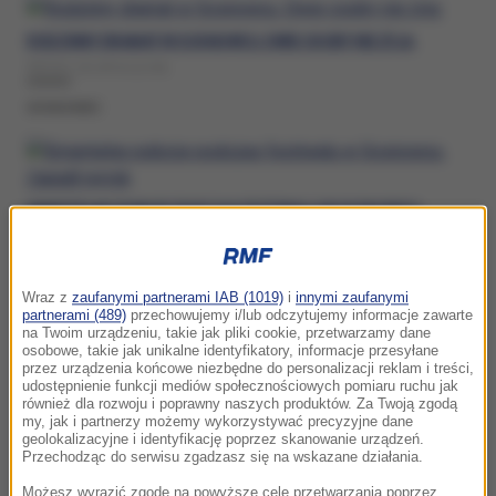
RODZINNY DRAMAT W SOSNOWCU. DWIE OSOBY NIE ŻYJĄ
ŚRODA, 29 LIPCA (12:30)
SOSNOWIEC
ŚMIERTELNE POBICIE PODCZAS FESTIWALU W SOSNOWCU.
ZAPADŁ WYROK
CZWARTEK, 9 LIPCA (19:02)
Wraz z
zaufanymi partnerami IAB (1019)
i
innymi zaufanymi
SOSNOWIEC
partnerami (489)
przechowujemy i/lub odczytujemy informacje zawarte
na Twoim urządzeniu, takie jak pliki cookie, przetwarzamy dane
osobowe, takie jak unikalne identyfikatory, informacje przesyłane
przez urządzenia końcowe niezbędne do personalizacji reklam i treści,
udostępnienie funkcji mediów społecznościowych pomiaru ruchu jak
również dla rozwoju i poprawny naszych produktów. Za Twoją zgodą
BISKUP KASZAK PO SKANDALU ŻYJE W MIESZKANIU CARITASU.
my, jak i partnerzy możemy wykorzystywać precyzyjne dane
geolokalizacyjne i identyfikację poprzez skanowanie urządzeń.
POWIADOMIONO WATYKAN
Przechodząc do serwisu zgadzasz się na wskazane działania.
WTOREK, 7 LIPCA (08:17)
Możesz wyrazić zgodę na powyższe cele przetwarzania poprzez