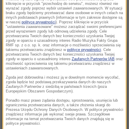
SOSNOWIEC
kliknięcie w przycisk "przechodzę do serwisu", możesz również nie
wyrażać zgody poprzez wybór ustawień zaawansowanych. W sytuacji
braku zgody będziemy przetwarzać dane osobowe w innych celach na
Zobacz więcej »
innych podstawach prawnych (informacje w tym zakresie dostępne są
w naszej
polityce prywatności
). Poprzez kliknięcie w przycisk
"ustawienia zaawansowane" możesz zarządzać swoimi preferencjami
przed wyrażeniem zgody lub odmową udzielenia zgody. Cele
przetwarzania Twoich danych bez konieczności uzyskania Twojej
zgody w oparciu o uzasadniony interes Radio Muzyka Fakty Grupa
RMF sp. z o.o. sp. k. oraz informacje o możliwości sprzeciwienia się
NAJNOWSZE
takiemu przetwarzaniu znajdziesz w
polityce prywatności
. Cele
przetwarzania Twoich danych bez konieczności uzyskania Twojej
zgody w oparciu o uzasadniony interes
Zaufanych Partnerów IAB
oraz
możliwość sprzeciwienia się takiemu przetwarzaniu znajdziesz w
23:57
ustawieniach zaawansowanych.
Były żołnierz USA przechodzi piekło w Rosji.
Zgoda jest dobrowolna i możesz ją w dowolnym momencie wycofać,
Waszyngton naciska na Moskwę
zgoda będzie też podstawą przekazywania danych do naszych
Zaufanych Partnerów z siedzibą w państwach trzecich (poza
23:18
Europejskim Obszarem Gospodarczym).
„To był dobry dzień”. Iga Świątek awansowała
Ponadto masz prawo żądania dostępu, sprostowania, usunięcia lub
do kolejnej rundy w Toronto
ograniczenia przetwarzania danych, a także złożenia skargi do
Prezesa Urzędu Ochrony Danych Osobowych. W polityce prywatności
znajdziesz informacje jak wykonać swoje prawa. Szczegółowe
23:08
informacje na temat przetwarzania Twoich danych znajdują się w
„Są już pewne postępy”. Donald Trump mówił
polityce prywatności.