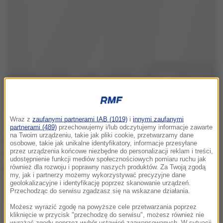
Wraz z
zaufanymi partnerami IAB (1019)
i
innymi zaufanymi
W tej samej sprawie - jak poinformowała PAP w
partnerami (489)
przechowujemy i/lub odczytujemy informacje zawarte
na Twoim urządzeniu, takie jak pliki cookie, przetwarzamy dane
piątek Prokuratura Krajowa - skazanych zostało też
osobowe, takie jak unikalne identyfikatory, informacje przesyłane
przez urządzenia końcowe niezbędne do personalizacji reklam i treści,
trzech innych członków zbrojnego ramienia grupy
udostępnienie funkcji mediów społecznościowych pomiaru ruchu jak
również dla rozwoju i poprawny naszych produktów. Za Twoją zgodą
mokotowskiej: Robert M. "Ternit" - również na
my, jak i partnerzy możemy wykorzystywać precyzyjne dane
dożywocie, Tomasz R. "Garbaty" - na 9,5 roku
geolokalizacyjne i identyfikację poprzez skanowanie urządzeń.
Przechodząc do serwisu zgadzasz się na wskazane działania.
więzienia oraz Sławomir B. - na 11 lat więzienia.
Możesz wyrazić zgodę na powyższe cele przetwarzania poprzez
kliknięcie w przycisk "przechodzę do serwisu", możesz również nie
wyrażać zgody poprzez wybór ustawień zaawansowanych. W sytuacji