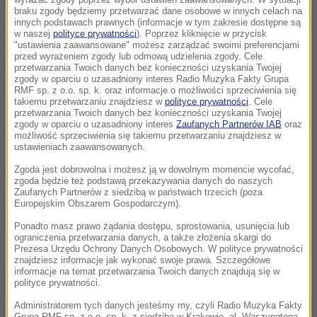
Proces rozpoczął się w październiku ubiegłego roku;
braku zgody będziemy przetwarzać dane osobowe w innych celach na
innych podstawach prawnych (informacje w tym zakresie dostępne są
akt oskarżenia został skierowany przez Mazowiecki
w naszej
polityce prywatności
). Poprzez kliknięcie w przycisk
Wydział Zamiejscowy Departamentu do Spraw
"ustawienia zaawansowane" możesz zarządzać swoimi preferencjami
przed wyrażeniem zgody lub odmową udzielenia zgody. Cele
Przestępczości Zorganizowanej i Korupcji
przetwarzania Twoich danych bez konieczności uzyskania Twojej
zgody w oparciu o uzasadniony interes Radio Muzyka Fakty Grupa
Prokuratury Krajowej w Warszawie w lipcu 2016 r.
RMF sp. z o.o. sp. k. oraz informacje o możliwości sprzeciwienia się
takiemu przetwarzaniu znajdziesz w
polityce prywatności
. Cele
przetwarzania Twoich danych bez konieczności uzyskania Twojej
zgody w oparciu o uzasadniony interes
Zaufanych Partnerów IAB
oraz
Sprawa "Maxa" i "Postka" była głośna w mediach m.in.
możliwość sprzeciwienia się takiemu przetwarzaniu znajdziesz w
z powodu okrucieństwa ich porywaczy. Zginęli -
ustawieniach zaawansowanych.
według śledczych - z powodu swoistej wojny o
Zgoda jest dobrowolna i możesz ją w dowolnym momencie wycofać,
zgoda będzie też podstawą przekazywania danych do naszych
wpływy, która toczyła się pomiędzy dwiema
Zaufanych Partnerów z siedzibą w państwach trzecich (poza
Europejskim Obszarem Gospodarczym).
bezwzględnymi grupami: "Mokotowem" i gangiem
Ponadto masz prawo żądania dostępu, sprostowania, usunięcia lub
Marka K. ps. Muł, znanego jako "gang Mutantów".
ograniczenia przetwarzania danych, a także złożenia skargi do
Prezesa Urzędu Ochrony Danych Osobowych. W polityce prywatności
"Mutanci" zasłynęli w 2002 r., gdy starli się z
znajdziesz informacje jak wykonać swoje prawa. Szczegółowe
policjantami w podwarszawskiej wsi Parole.
informacje na temat przetwarzania Twoich danych znajdują się w
polityce prywatności.
Przestępcy próbowali wtedy odbić skradzionego
Administratorem tych danych jesteśmy my, czyli Radio Muzyka Fakty
wcześniej tira z telewizorami; w akcji zginął policjant
Grupa RMF sp. z o.o. sp. k. z siedzibą w Krakowie, al. Waszyngtona