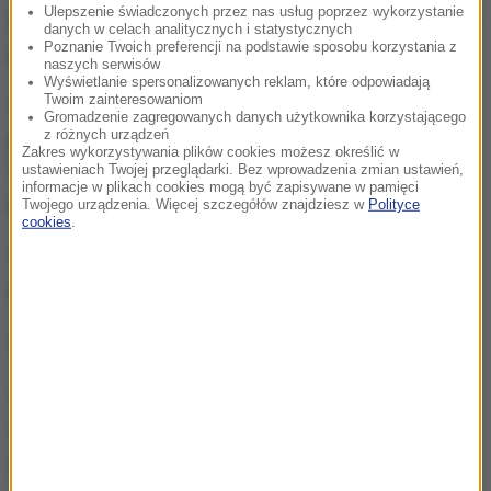
Ulepszenie świadczonych przez nas usług poprzez wykorzystanie
Po przesłuchaniu prokuratura zwróciła się do sądu o
danych w celach analitycznych i statystycznych
Poznanie Twoich preferencji na podstawie sposobu korzystania z
przedłużenie aresztowania mężczyzny.
naszych serwisów
Wyświetlanie spersonalizowanych reklam, które odpowiadają
Twoim zainteresowaniom
Przypomnijmy,
49-latek został zatrzymany w
Gromadzenie zagregowanych danych użytkownika korzystającego
z różnych urządzeń
poniedziałek po południu w pobliżu swego domu
.
Zakres wykorzystywania plików cookies możesz określić w
Wcześniej kilkuset policjantów poszukiwało go
ustawieniach Twojej przeglądarki. Bez wprowadzenia zmian ustawień,
informacje w plikach cookies mogą być zapisywane w pamięci
przez trzy dni.
Twojego urządzenia. Więcej szczegółów znajdziesz w
Polityce
cookies
.
Nie stawiał oporu, nie miał niebezpiecznych
przedmiotów, był bardzo wycieńczony.
Tragedia w Mierzawie
Tragedia rozegrała się w piątkowe popołudnie, 19
czerwca, w miejscowości Mierzawa, położonej w
gminie Wodzisław w powiecie jędrzejowskim. Ze