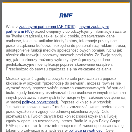
Wraz z
zaufanymi partnerami IAB (1019)
i
innymi zaufanymi
Najnowsze informacje z kraju i ze świata
partnerami (489)
przechowujemy i/lub odczytujemy informacje zawarte
na Twoim urządzeniu, takie jak pliki cookie, przetwarzamy dane
znajdziesz na
RMF24.pl
. Bądź na bieżąco.
osobowe, takie jak unikalne identyfikatory, informacje przesyłane
przez urządzenia końcowe niezbędne do personalizacji reklam i treści,
udostępnienie funkcji mediów społecznościowych pomiaru ruchu jak
Mężczyzna przyznał się częściowo do zarzutów, nie
również dla rozwoju i poprawny naszych produktów. Za Twoją zgodą
my, jak i partnerzy możemy wykorzystywać precyzyjne dane
precyzując, o co konkretnie mu chodzi - donosi
geolokalizacyjne i identyfikację poprzez skanowanie urządzeń.
Przechodząc do serwisu zgadzasz się na wskazane działania.
dziennikarz RMF FM Krzysztof Zasada. W
Możesz wyrazić zgodę na powyższe cele przetwarzania poprzez
Prokuraturze Rejonowej w Jędrzejowie złożył też
kliknięcie w przycisk "przechodzę do serwisu", możesz również nie
wyrażać zgody poprzez wybór ustawień zaawansowanych. W sytuacji
oświadczenie dotyczące zarzutów.
braku zgody będziemy przetwarzać dane osobowe w innych celach na
innych podstawach prawnych (informacje w tym zakresie dostępne są
w naszej
polityce prywatności
). Poprzez kliknięcie w przycisk
Nie ujawniamy, co podejrzany w nim zawarł
- mówi
"ustawienia zaawansowane" możesz zarządzać swoimi preferencjami
przed wyrażeniem zgody lub odmową udzielenia zgody. Cele
prokurator Daniel Prokopowicz.
przetwarzania Twoich danych bez konieczności uzyskania Twojej
zgody w oparciu o uzasadniony interes Radio Muzyka Fakty Grupa
RMF sp. z o.o. sp. k. oraz informacje o możliwości sprzeciwienia się
Dalsza część artykułu pod materiałem video:
takiemu przetwarzaniu znajdziesz w
polityce prywatności
. Cele