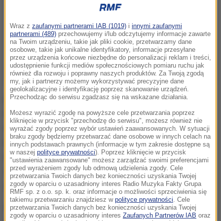
Wraz z
zaufanymi partnerami IAB (1019)
i
innymi zaufanymi
partnerami (489)
przechowujemy i/lub odczytujemy informacje zawarte
na Twoim urządzeniu, takie jak pliki cookie, przetwarzamy dane
osobowe, takie jak unikalne identyfikatory, informacje przesyłane
przez urządzenia końcowe niezbędne do personalizacji reklam i treści,
udostępnienie funkcji mediów społecznościowych pomiaru ruchu jak
również dla rozwoju i poprawny naszych produktów. Za Twoją zgodą
my, jak i partnerzy możemy wykorzystywać precyzyjne dane
geolokalizacyjne i identyfikację poprzez skanowanie urządzeń.
Przechodząc do serwisu zgadzasz się na wskazane działania.
Do porwania doszło na terenie Brandenburgii.
Policjanci z Centralnego Biura Śledczego wpadli na
Możesz wyrazić zgodę na powyższe cele przetwarzania poprzez
kliknięcie w przycisk "przechodzę do serwisu", możesz również nie
trop przestępcy we Wrocławiu, zatrzymali go po
wyrażać zgody poprzez wybór ustawień zaawansowanych. W sytuacji
braku zgody będziemy przetwarzać dane osobowe w innych celach na
krótkim pościgu. W samochodzie, którym kierował 37-
innych podstawach prawnych (informacje w tym zakresie dostępne są
w naszej
polityce prywatności
). Poprzez kliknięcie w przycisk
latek znajdowało się uprowadzone dziecko. Na
"ustawienia zaawansowane" możesz zarządzać swoimi preferencjami
przed wyrażeniem zgody lub odmową udzielenia zgody. Cele
szczęście chłopiec nie doznał żadnych obrażeń
przetwarzania Twoich danych bez konieczności uzyskania Twojej
ciała.
zgody w oparciu o uzasadniony interes Radio Muzyka Fakty Grupa
RMF sp. z o.o. sp. k. oraz informacje o możliwości sprzeciwienia się
takiemu przetwarzaniu znajdziesz w
polityce prywatności
. Cele
W aucie porywacza policjanci znaleźli także dużą
przetwarzania Twoich danych bez konieczności uzyskania Twojej
zgody w oparciu o uzasadniony interes
Zaufanych Partnerów IAB
oraz