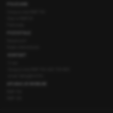
POLECANE
Gorąca Linia RMF FM
Staż w RMF24
Patronaty
POZOSTAŁE
Newsroom
Radio internetowe
KONTAKT
O nas
Gorąca Linia RMF FM: 600 700 800
email: fakty@rmf.fm
APLIKACJE MOBILNE
RMF FM
RMF ON