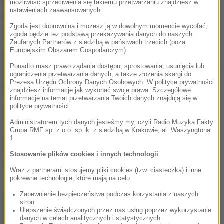
kwotę pieniędzy w różnych walutach, kilkanaście
możliwość sprzeciwienia się takiemu przetwarzaniu znajdziesz w
ustawieniach zaawansowanych.
kart SIM, telefony komórkowe i kilka map
Zgoda jest dobrowolna i możesz ją w dowolnym momencie wycofać,
samochodowych krajów UE.
zgoda będzie też podstawą przekazywania danych do naszych
Zaufanych Partnerów z siedzibą w państwach trzecich (poza
Europejskim Obszarem Gospodarczym).
Uprowadzone dziecko jest już pod opieką matki.
Ponadto masz prawo żądania dostępu, sprostowania, usunięcia lub
Porywacz został zatrzymany i oddany do dyspozycji
ograniczenia przetwarzania danych, a także złożenia skargi do
Prezesa Urzędu Ochrony Danych Osobowych. W polityce prywatności
prokuratury i sądu.
znajdziesz informacje jak wykonać swoje prawa. Szczegółowe
informacje na temat przetwarzania Twoich danych znajdują się w
polityce prywatności.
(dp)
Administratorem tych danych jesteśmy my, czyli Radio Muzyka Fakty
Grupa RMF sp. z o.o. sp. k. z siedzibą w Krakowie, al. Waszyngtona
1.
Źródło: RMF/Policja
Stosowanie plików cookies i innych technologii
dziecko
Tagi:
Wraz z partnerami stosujemy pliki cookies (tzw. ciasteczka) i inne
pokrewne technologie, które mają na celu:
chcesz widzieć więcej artykułów od RMF24?
dodaj w
Zapewnienie bezpieczeństwa podczas korzystania z naszych
stron
Google
Ulepszenie świadczonych przez nas usług poprzez wykorzystanie
danych w celach analitycznych i statystycznych