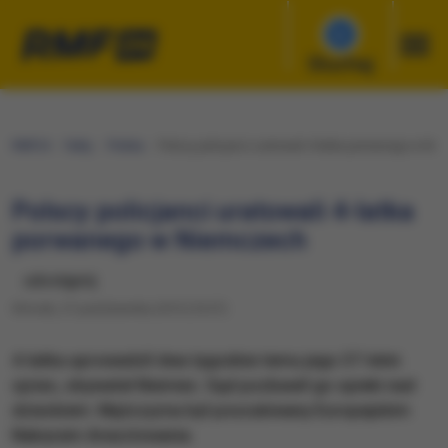
Słuchaj
RMF24
Fakty
Polska
Polscy policjanci uratowali 4-latka porwanego w Ni
Polscy policjanci uratowali 4-latka
porwanego w Niemczech
udostępnij
Wtorek, 27 października 2015 (10:37)
4-latka uprowadził dwa tygodnie temu jego 37-letni
ojciec, obywatel Niemiec. Sąd pozbawił go opieki nad
dzieckiem. Mężczyzna był poszukiwany Europejskim
Nakazem Aresztowania.