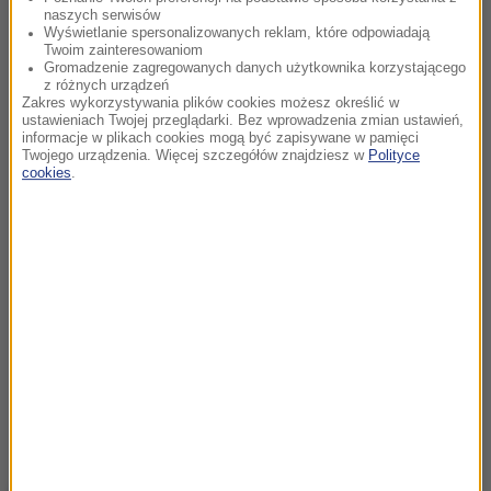
naszych serwisów
Wyświetlanie spersonalizowanych reklam, które odpowiadają
Twoim zainteresowaniom
Gromadzenie zagregowanych danych użytkownika korzystającego
z różnych urządzeń
Zakres wykorzystywania plików cookies możesz określić w
ustawieniach Twojej przeglądarki. Bez wprowadzenia zmian ustawień,
informacje w plikach cookies mogą być zapisywane w pamięci
Twojego urządzenia. Więcej szczegółów znajdziesz w
Polityce
cookies
.