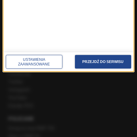
Najnowsze rozmowy w RMF FM
Rozmowa o 7:00 w RMF FM i Radiu RMF24
Poranna rozmowa w RMF FM
Popołudniowa rozmowa w RMF FM
Gość Krzysztofa Ziemca w RMF FM
Rozmowy w Radiu RMF24
SPOŁECZNOŚĆ
USTAWIENIA
PRZEJDŹ DO SERWISU
ZAAWANSOWANE
Facebook
Twitter
Instagram
YouTube
Kanały RSS
POLECANE
Gorąca Linia RMF FM
Staż w RMF24