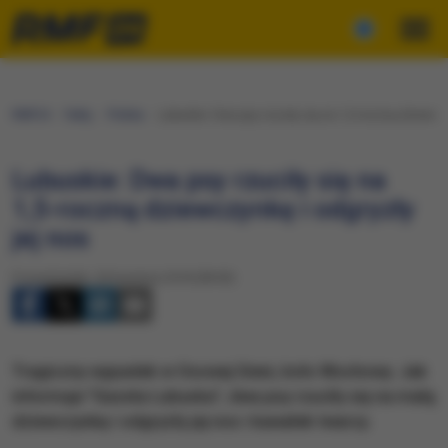
RMF24
Fakty
Polska
Lubuskie: Dwa psy rzuciły się na 1,5-roczną dziewczy
Lubuskie: Dwa psy rzuciły się na
1,5-roczną dziewczynkę i odgryzły
jej nos
Poniedziałek, 30 kwietnia 2018 (08:00)
​Tragiczny wypadek w Osowej Sieni, koło Wschowy. Jak
informuje "Gazeta Lubuska", dwa psy rzuciły się na małą
dziewczynkę i odgryzły jej nos i kawałek twarzy.