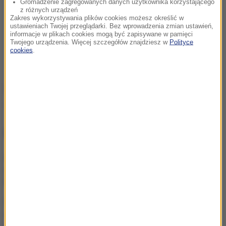
Gromadzenie zagregowanych danych użytkownika korzystającego
z różnych urządzeń
Zakres wykorzystywania plików cookies możesz określić w
ustawieniach Twojej przeglądarki. Bez wprowadzenia zmian ustawień,
informacje w plikach cookies mogą być zapisywane w pamięci
Twojego urządzenia. Więcej szczegółów znajdziesz w
Polityce
cookies
.
Źródło: RMF24
wypadek
Tagi:
NAJWAŻNIEJSZE FAKTY
Co z decyzją ws. powrotu
osłon na rynku paliw?
Domański informuje
Sprawa niewypłacania
dotacji i subwencji dla PiS.
Sąd zdecydował