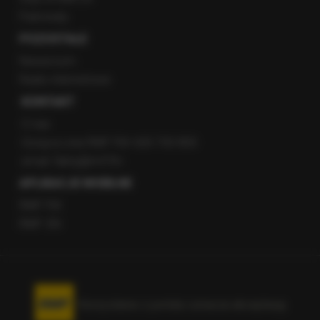
Patronaty
POZOSTAŁE
Newsroom
Radio internetowe
KONTAKT
O nas
Gorąca Linia RMF FM: 600 700 800
email: fakty@rmf.fm
APLIKACJE MOBILNE
RMF FM
RMF ON
Korzystanie z portalu oznacza akceptację