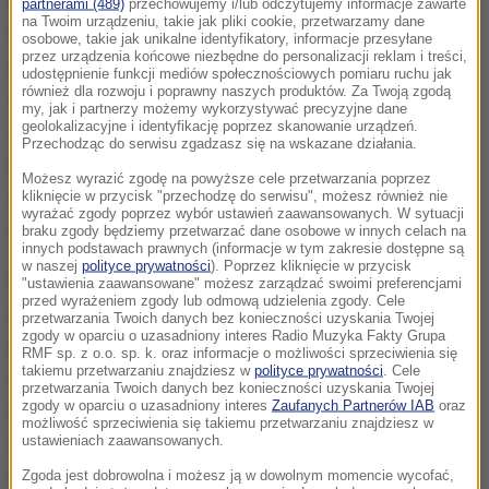
Małżeństwo z Wielkopolski pojechało w niedzielę do
partnerami (489)
przechowujemy i/lub odczytujemy informacje zawarte
na Twoim urządzeniu, takie jak pliki cookie, przetwarzamy dane
Osowej Sieni z wizytą u rodziny. 1,5-roczna
osobowe, takie jak unikalne identyfikatory, informacje przesyłane
przez urządzenia końcowe niezbędne do personalizacji reklam i treści,
dziewczynka podeszła do kojca, w którym
udostępnienie funkcji mediów społecznościowych pomiaru ruchu jak
również dla rozwoju i poprawny naszych produktów. Za Twoją zgodą
znajdowały się dwa młode psy rasy mieszanej.
my, jak i partnerzy możemy wykorzystywać precyzyjne dane
geolokalizacyjne i identyfikację poprzez skanowanie urządzeń.
Zwierzęta rzuciły się na dziecko, chwyciły ją za
Przechodząc do serwisu zgadzasz się na wskazane działania.
twarz i próbowały wciągnąć do kojca. Rodzice,
Możesz wyrazić zgodę na powyższe cele przetwarzania poprzez
zaalarmowani płaczem dziecka, rzucili się na
kliknięcie w przycisk "przechodzę do serwisu", możesz również nie
wyrażać zgody poprzez wybór ustawień zaawansowanych. W sytuacji
ratunek.
braku zgody będziemy przetwarzać dane osobowe w innych celach na
innych podstawach prawnych (informacje w tym zakresie dostępne są
w naszej
polityce prywatności
). Poprzez kliknięcie w przycisk
Po dziecko przyleciał śmigłowiec pogotowia
"ustawienia zaawansowane" możesz zarządzać swoimi preferencjami
przed wyrażeniem zgody lub odmową udzielenia zgody. Cele
ratunkowego z Zielonej Góry. Dziewczynka została
przetwarzania Twoich danych bez konieczności uzyskania Twojej
zgody w oparciu o uzasadniony interes Radio Muzyka Fakty Grupa
przetransportowana do szpitala. Jest poważnie
RMF sp. z o.o. sp. k. oraz informacje o możliwości sprzeciwienia się
takiemu przetwarzaniu znajdziesz w
polityce prywatności
. Cele
ranna - psy odgryzły jej nos i kawałek twarzy. Ma
przetwarzania Twoich danych bez konieczności uzyskania Twojej
zgody w oparciu o uzasadniony interes
Zaufanych Partnerów IAB
oraz
także wiele innych ran. Dziecko znajduje się na
możliwość sprzeciwienia się takiemu przetwarzaniu znajdziesz w
ustawieniach zaawansowanych.
oddziale intensywnej terapii i jest w stanie śpiączki
farmakologicznej.
Zgoda jest dobrowolna i możesz ją w dowolnym momencie wycofać,