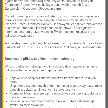
zgoda będzie też podstawą przekazywania danych do naszych
Zaufanych Partnerów z siedzibą w państwach trzecich (poza
Wszyscy uczestnicy spotkania byli trzeźwi. Psy
Europejskim Obszarem Gospodarczym).
nigdy wcześniej nikogo nie zaatakowały. Jak mówi
Ponadto masz prawo żądania dostępu, sprostowania, usunięcia lub
ograniczenia przetwarzania danych, a także złożenia skargi do
RMF FM oficer prasowa Komendy Powiatowej Policji
Prezesa Urzędu Ochrony Danych Osobowych. W polityce prywatności
znajdziesz informacje jak wykonać swoje prawa. Szczegółowe
we Wschowie Maja Piwowarska, zwierzęta zostały
informacje na temat przetwarzania Twoich danych znajdują się w
polityce prywatności.
najprawdopodobniej sprowokowane tym, że dziecko
Administratorem tych danych jesteśmy my, czyli Radio Muzyka Fakty
trzymało batonik w ręce. Kojec dla psów był
Grupa RMF sp. z o.o. sp. k. z siedzibą w Krakowie, al. Waszyngtona
1.
zabezpieczony prawidłowo.
Stosowanie plików cookies i innych technologii
(az)
Wraz z partnerami stosujemy pliki cookies (tzw. ciasteczka) i inne
pokrewne technologie, które mają na celu:
Dalsza część artykułu pod materiałem video:
Zapewnienie bezpieczeństwa podczas korzystania z naszych
stron
Ulepszenie świadczonych przez nas usług poprzez wykorzystanie
danych w celach analitycznych i statystycznych
Poznanie Twoich preferencji na podstawie sposobu korzystania z
naszych serwisów
Wyświetlanie spersonalizowanych reklam, które odpowiadają
Twoim zainteresowaniom