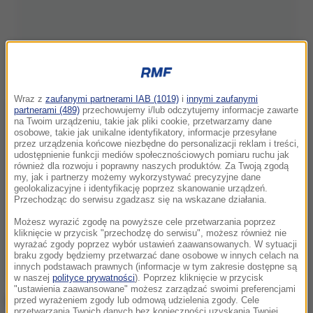
Wraz z
zaufanymi partnerami IAB (1019)
i
innymi zaufanymi
partnerami (489)
przechowujemy i/lub odczytujemy informacje zawarte
na Twoim urządzeniu, takie jak pliki cookie, przetwarzamy dane
osobowe, takie jak unikalne identyfikatory, informacje przesyłane
przez urządzenia końcowe niezbędne do personalizacji reklam i treści,
udostępnienie funkcji mediów społecznościowych pomiaru ruchu jak
również dla rozwoju i poprawny naszych produktów. Za Twoją zgodą
my, jak i partnerzy możemy wykorzystywać precyzyjne dane
geolokalizacyjne i identyfikację poprzez skanowanie urządzeń.
Przechodząc do serwisu zgadzasz się na wskazane działania.
Możesz wyrazić zgodę na powyższe cele przetwarzania poprzez
kliknięcie w przycisk "przechodzę do serwisu", możesz również nie
wyrażać zgody poprzez wybór ustawień zaawansowanych. W sytuacji
braku zgody będziemy przetwarzać dane osobowe w innych celach na
innych podstawach prawnych (informacje w tym zakresie dostępne są
w naszej
polityce prywatności
). Poprzez kliknięcie w przycisk
"ustawienia zaawansowane" możesz zarządzać swoimi preferencjami
Po ostatnich wyborach parlamentarnych koalicja
przed wyrażeniem zgody lub odmową udzielenia zgody. Cele
przetwarzania Twoich danych bez konieczności uzyskania Twojej