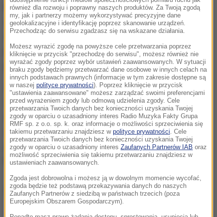
Polsce, ale również w całej Unii Europejskiej.
Jej
również dla rozwoju i poprawny naszych produktów. Za Twoją zgodą
my, jak i partnerzy możemy wykorzystywać precyzyjne dane
zdaniem, obecny system często prowadzi do
geolokalizacyjne i identyfikację poprzez skanowanie urządzeń.
Przechodząc do serwisu zgadzasz się na wskazane działania.
sytuacji, w której młodzi ludzie, chcąc zdobyć
Możesz wyrazić zgodę na powyższe cele przetwarzania poprzez
pierwsze doświadczenie zawodowe, są zmuszeni
kliknięcie w przycisk "przechodzę do serwisu", możesz również nie
wyrażać zgody poprzez wybór ustawień zaawansowanych. W sytuacji
pracować za darmo.
braku zgody będziemy przetwarzać dane osobowe w innych celach na
innych podstawach prawnych (informacje w tym zakresie dostępne są
w naszej
polityce prywatności
). Poprzez kliknięcie w przycisk
Nie chodzi tylko o to, aby była praca dla młodych,
"ustawienia zaawansowane" możesz zarządzać swoimi preferencjami
przed wyrażeniem zgody lub odmową udzielenia zgody. Cele
tylko o to, aby była dobrej jakości, a nie spełniała
przetwarzania Twoich danych bez konieczności uzyskania Twojej
kryterium tak zwanego "shitty jobs" czyli pracy, która
zgody w oparciu o uzasadniony interes Radio Muzyka Fakty Grupa
RMF sp. z o.o. sp. k. oraz informacje o możliwości sprzeciwienia się
co prawda jest, ale wiadomo co można sobie z taką
takiemu przetwarzaniu znajdziesz w
polityce prywatności
. Cele
przetwarzania Twoich danych bez konieczności uzyskania Twojej
pracą zrobić
- powiedziała minister podczas
zgody w oparciu o uzasadniony interes
Zaufanych Partnerów IAB
oraz
możliwość sprzeciwienia się takiemu przetwarzaniu znajdziesz w
konferencji na placu Solnym.
ustawieniach zaawansowanych.
Zgoda jest dobrowolna i możesz ją w dowolnym momencie wycofać,
zgoda będzie też podstawą przekazywania danych do naszych
Dalsza część artykułu pod materiałem video:
Zaufanych Partnerów z siedzibą w państwach trzecich (poza
Europejskim Obszarem Gospodarczym).
Ponadto masz prawo żądania dostępu, sprostowania, usunięcia lub