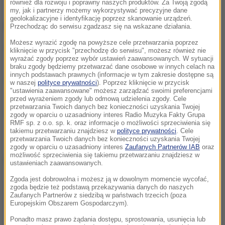
również dla rozwoju i poprawny naszych produktów. Za Twoją zgodą
my, jak i partnerzy możemy wykorzystywać precyzyjne dane
geolokalizacyjne i identyfikację poprzez skanowanie urządzeń.
ZOBACZ RÓWNIEŻ:
Przechodząc do serwisu zgadzasz się na wskazane działania.
Możesz wyrazić zgodę na powyższe cele przetwarzania poprzez
​ZUS wydał ważny komunikat. Możesz tak stracić
kliknięcie w przycisk "przechodzę do serwisu", możesz również nie
wyrażać zgody poprzez wybór ustawień zaawansowanych. W sytuacji
pieniądze!
braku zgody będziemy przetwarzać dane osobowe w innych celach na
innych podstawach prawnych (informacje w tym zakresie dostępne są
Nowe zasady 800 plus: Od 1 czerwca tylko dla
w naszej
polityce prywatności
). Poprzez kliknięcie w przycisk
"ustawienia zaawansowane" możesz zarządzać swoimi preferencjami
spełniających ten warunek
przed wyrażeniem zgody lub odmową udzielenia zgody. Cele
przetwarzania Twoich danych bez konieczności uzyskania Twojej
Ile naprawdę wynoszą emerytury zakonnic? Oto
zgody w oparciu o uzasadniony interes Radio Muzyka Fakty Grupa
RMF sp. z o.o. sp. k. oraz informacje o możliwości sprzeciwienia się
liczby i kulisy systemu
takiemu przetwarzaniu znajdziesz w
polityce prywatności
. Cele
przetwarzania Twoich danych bez konieczności uzyskania Twojej
zgody w oparciu o uzasadniony interes
Zaufanych Partnerów IAB
oraz
możliwość sprzeciwienia się takiemu przetwarzaniu znajdziesz w
Dalsza część artykułu pod materiałem video:
ustawieniach zaawansowanych.
Zgoda jest dobrowolna i możesz ją w dowolnym momencie wycofać,
zgoda będzie też podstawą przekazywania danych do naszych
Zaufanych Partnerów z siedzibą w państwach trzecich (poza
Europejskim Obszarem Gospodarczym).
Ponadto masz prawo żądania dostępu, sprostowania, usunięcia lub