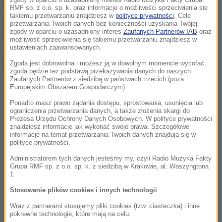
w przesłuchaniu pełnomocnika świadka uznając, że
RMF sp. z o.o. sp. k. oraz informacje o możliwości sprzeciwienia się
takiemu przetwarzaniu znajdziesz w
polityce prywatności
. Cele
nie wymaga tego obrona interesów osoby nie
przetwarzania Twoich danych bez konieczności uzyskania Twojej
będącej stroną. Ustnie uzasadniła swoje
zgody w oparciu o uzasadniony interes
Zaufanych Partnerów IAB
oraz
możliwość sprzeciwienia się takiemu przetwarzaniu znajdziesz w
stanowisko, co zostało odnotowane w protokole
ustawieniach zaawansowanych.
przesłuchania" - podała prokuratura w komunikacie.
Zgoda jest dobrowolna i możesz ją w dowolnym momencie wycofać,
zgoda będzie też podstawą przekazywania danych do naszych
Zaufanych Partnerów z siedzibą w państwach trzecich (poza
Europejskim Obszarem Gospodarczym).
Dalsza część artykułu pod materiałem video:
Ponadto masz prawo żądania dostępu, sprostowania, usunięcia lub
ograniczenia przetwarzania danych, a także złożenia skargi do
Prezesa Urzędu Ochrony Danych Osobowych. W polityce prywatności
znajdziesz informacje jak wykonać swoje prawa. Szczegółowe
informacje na temat przetwarzania Twoich danych znajdują się w
polityce prywatności.
Administratorem tych danych jesteśmy my, czyli Radio Muzyka Fakty
Grupa RMF sp. z o.o. sp. k. z siedzibą w Krakowie, al. Waszyngtona
1.
Stosowanie plików cookies i innych technologii
Wraz z partnerami stosujemy pliki cookies (tzw. ciasteczka) i inne
pokrewne technologie, które mają na celu: