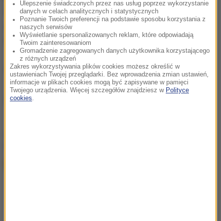
Ulepszenie świadczonych przez nas usług poprzez wykorzystanie
administracyjnych. Dla nich też śledczy chcą kar w
danych w celach analitycznych i statystycznych
Poznanie Twoich preferencji na podstawie sposobu korzystania z
zawieszeniu. Żaden z 3 oskarżonych - nie przyznał
naszych serwisów
Wyświetlanie spersonalizowanych reklam, które odpowiadają
się do winy.
Twoim zainteresowaniom
Gromadzenie zagregowanych danych użytkownika korzystającego
z różnych urządzeń
(j.)
Zakres wykorzystywania plików cookies możesz określić w
ustawieniach Twojej przeglądarki. Bez wprowadzenia zmian ustawień,
informacje w plikach cookies mogą być zapisywane w pamięci
Twojego urządzenia. Więcej szczegółów znajdziesz w
Polityce
cookies
.
Źródło: RMF FM
chcesz widzieć więcej artykułów od RMF24?
dodaj w
Google