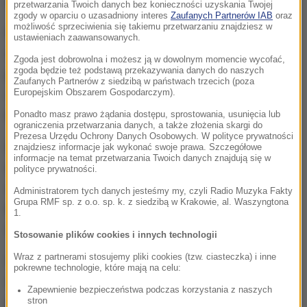
niemałe emocje.
przetwarzania Twoich danych bez konieczności uzyskania Twojej
zgody w oparciu o uzasadniony interes
Zaufanych Partnerów IAB
oraz
możliwość sprzeciwienia się takiemu przetwarzaniu znajdziesz w
Prokurator żądał dla Jacka Karnowskiego półtora
ustawieniach zaawansowanych.
roku w zawieszeniu na dwa lata, roczny zakaz
Zgoda jest dobrowolna i możesz ją w dowolnym momencie wycofać,
zgoda będzie też podstawą przekazywania danych do naszych
pełnienia funkcji publicznej, grzywny i zwrotu tego,
Zaufanych Partnerów z siedzibą w państwach trzecich (poza
co Karnowski zyskać miał dzięki rzekomo przyjętym
Europejskim Obszarem Gospodarczym).
korzyściom.
Ponadto masz prawo żądania dostępu, sprostowania, usunięcia lub
ograniczenia przetwarzania danych, a także złożenia skargi do
Prezesa Urzędu Ochrony Danych Osobowych. W polityce prywatności
Dowody w tej sprawie od początku były - delikatnie
znajdziesz informacje jak wykonać swoje prawa. Szczegółowe
informacje na temat przetwarzania Twoich danych znajdują się w
mówiąc - dyskusyjne. Darmowe naprawy
polityce prywatności.
samochodu i wykop na przydomowej działce - to
Administratorem tych danych jesteśmy my, czyli Radio Muzyka Fakty
Grupa RMF sp. z o.o. sp. k. z siedzibą w Krakowie, al. Waszyngtona
korzyści, które miał przyjąć prezydent Sopotu. Ich
1.
wartość to ok. 12 tysięcy złotych.
Stosowanie plików cookies i innych technologii
Wraz z partnerami stosujemy pliki cookies (tzw. ciasteczka) i inne
Śledczy nie wykazali, co w zamian za te przysługi
pokrewne technologie, które mają na celu:
dostać mieli lokalni biznesmeni, a urzędnicy dali
Zapewnienie bezpieczeństwa podczas korzystania z naszych
przykłady raczej niekorzystnych dla nich decyzji
stron