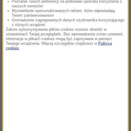
Poznanie Twoich preferencji na podstawie sposobu korzystania z
naszych serwisów
Wyświetlanie spersonalizowanych reklam, które odpowiadają
Twoim zainteresowaniom
Gromadzenie zagregowanych danych użytkownika korzystającego
z różnych urządzeń
Zakres wykorzystywania plików cookies możesz określić w
ustawieniach Twojej przeglądarki. Bez wprowadzenia zmian ustawień,
informacje w plikach cookies mogą być zapisywane w pamięci
Twojego urządzenia. Więcej szczegółów znajdziesz w
Polityce
cookies
.