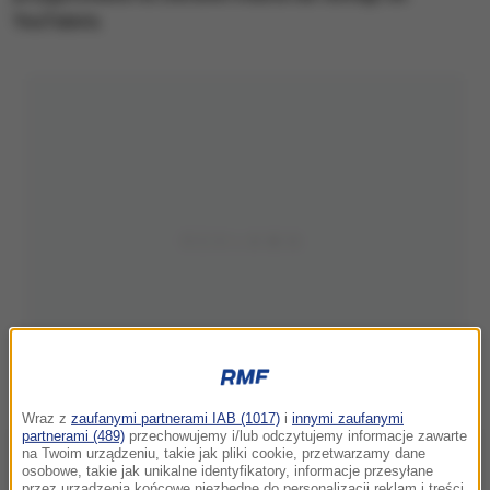
YouTube’a.
Wraz z
zaufanymi partnerami IAB (1017)
i
innymi zaufanymi
partnerami (489)
przechowujemy i/lub odczytujemy informacje zawarte
na Twoim urządzeniu, takie jak pliki cookie, przetwarzamy dane
osobowe, takie jak unikalne identyfikatory, informacje przesyłane
przez urządzenia końcowe niezbędne do personalizacji reklam i treści,