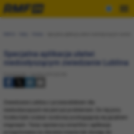
RMF24
Fakty
Polska
Specjalna aplikacja ułatwi niedosłyszącym zwiedzan
Specjalna aplikacja ułatwi
niedosłyszącym zwiedzanie Lublina
Poniedziałek, 7 grudnia 2015 (22:30)
Zwiedzanie Lublina z przewodnikiem dla
niedosłyszących nie jest już problemem. Do tej pory
trzeba było szukać osobowy posługującej się językiem
migowym. Teraz wystarczy smartfon i aplikacja
przygotowana na zlecenie miasta lub dostęp do