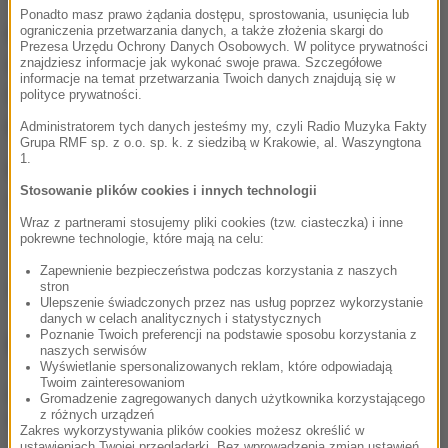
Ponadto masz prawo żądania dostępu, sprostowania, usunięcia lub
ograniczenia przetwarzania danych, a także złożenia skargi do
Miasto ma już podobny pomysł skierowany do osób
Prezesa Urzędu Ochrony Danych Osobowych. W polityce prywatności
niedowidzących. Miałby powstać szlak miniatur
znajdziesz informacje jak wykonać swoje prawa. Szczegółowe
informacje na temat przetwarzania Twoich danych znajdują się w
Lublina, który umożliwiłby poznanie miasta za
polityce prywatności.
pomocą dotyku.
Administratorem tych danych jesteśmy my, czyli Radio Muzyka Fakty
Grupa RMF sp. z o.o. sp. k. z siedzibą w Krakowie, al. Waszyngtona
1.
Przewodnik dla niedosłyszących i niesłyszących
Stosowanie plików cookies i innych technologii
dostępny jest
TUTAJ
i
TUTAJ
.
Wraz z partnerami stosujemy pliki cookies (tzw. ciasteczka) i inne
pokrewne technologie, które mają na celu:
Zapewnienie bezpieczeństwa podczas korzystania z naszych
stron
Źródło: RMF FM
Ulepszenie świadczonych przez nas usług poprzez wykorzystanie
danych w celach analitycznych i statystycznych
Poznanie Twoich preferencji na podstawie sposobu korzystania z
NAJWAŻNIEJSZE FAKTY
naszych serwisów
Wyświetlanie spersonalizowanych reklam, które odpowiadają
Twoim zainteresowaniom
Dwaj młodzi hakerzy w
Gromadzenie zagregowanych danych użytkownika korzystającego
rękach policji. Jak działali?
z różnych urządzeń
Zakres wykorzystywania plików cookies możesz określić w
ustawieniach Twojej przeglądarki. Bez wprowadzenia zmian ustawień,