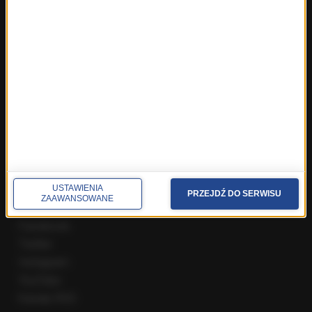
Fakty z Zakopanego
ROZMOWY W RMF FM
Najnowsze rozmowy w RMF FM
Rozmowa o 7:00 w RMF FM i Radiu RMF24
Poranna rozmowa w RMF FM
Popołudniowa rozmowa w RMF FM
Gość Krzysztofa Ziemca w RMF FM
Rozmowy w Radiu RMF24
SPOŁECZNOŚĆ
USTAWIENIA
PRZEJDŹ DO SERWISU
ZAAWANSOWANE
Facebook
Twitter
Instagram
YouTube
Kanały RSS