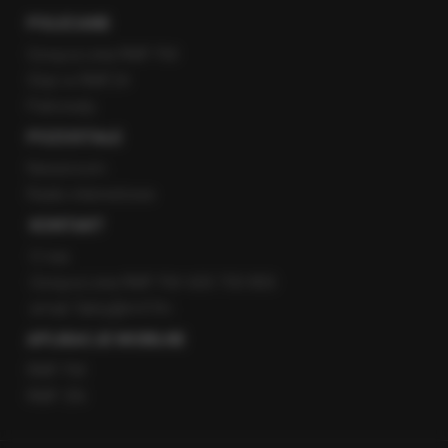
POLECANE
Gorąca Linia RMF FM
Staż w RMF24
Patronaty
POZOSTAŁE
Newsroom
Radio internetowe
KONTAKT
O nas
Gorąca Linia RMF FM: 600 700 800
email: fakty@rmf.fm
APLIKACJE MOBILNE
RMF FM
RMF ON