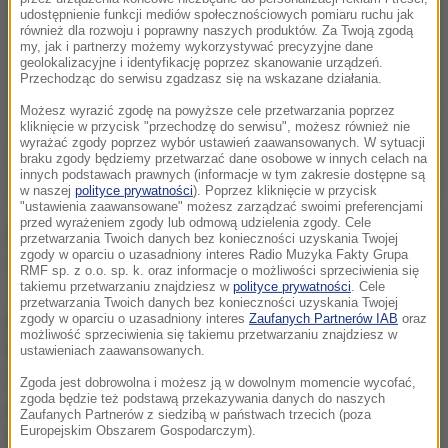
udostępnienie funkcji mediów społecznościowych pomiaru ruchu jak
również dla rozwoju i poprawny naszych produktów. Za Twoją zgodą
my, jak i partnerzy możemy wykorzystywać precyzyjne dane
geolokalizacyjne i identyfikację poprzez skanowanie urządzeń.
Przechodząc do serwisu zgadzasz się na wskazane działania.
Możesz wyrazić zgodę na powyższe cele przetwarzania poprzez
kliknięcie w przycisk "przechodzę do serwisu", możesz również nie
wyrażać zgody poprzez wybór ustawień zaawansowanych. W sytuacji
braku zgody będziemy przetwarzać dane osobowe w innych celach na
innych podstawach prawnych (informacje w tym zakresie dostępne są
w naszej
polityce prywatności
). Poprzez kliknięcie w przycisk
"ustawienia zaawansowane" możesz zarządzać swoimi preferencjami
przed wyrażeniem zgody lub odmową udzielenia zgody. Cele
Dzięki przewodnikowi głusi i głuchoniemi mogą
przetwarzania Twoich danych bez konieczności uzyskania Twojej
zgody w oparciu o uzasadniony interes Radio Muzyka Fakty Grupa
odwiedzić takie miejsca jak Katedra, Wieża
RMF sp. z o.o. sp. k. oraz informacje o możliwości sprzeciwienia się
takiemu przetwarzaniu znajdziesz w
polityce prywatności
. Cele
Trynitarska, Trybunał Koronny, najwspanialsze
przetwarzania Twoich danych bez konieczności uzyskania Twojej
kamienice starówki, Bazylika Ojców Dominikanów,
zgody w oparciu o uzasadniony interes
Zaufanych Partnerów IAB
oraz
możliwość sprzeciwienia się takiemu przetwarzaniu znajdziesz w
Brama Grodzką, Plac po Farze, Latarnia pamięci czy
ustawieniach zaawansowanych.
Zamek Lubelski. Do każdego z tych miejsc
Zgoda jest dobrowolna i możesz ją w dowolnym momencie wycofać,
zgoda będzie też podstawą przekazywania danych do naszych
przygotowano krótki film z przewodnikiem w języku
Zaufanych Partnerów z siedzibą w państwach trzecich (poza
Europejskim Obszarem Gospodarczym).
migowym.