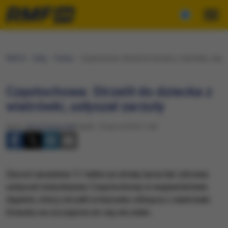
RMF24
Fakty
Polska
Częstochowa: Strzelił do dziecka z wiatrówki, usłys
Częstochowa: Strzelił do dziecka z
wiatrówki, usłyszał zarzuty
Autor:
Anna Kropaczek
Piątek, 13 lipca 2018 (11:43)
Zarzut narażenia 11-latka na utratę życia lub zdrowia
usłyszał mieszkaniec Częstochowy w województwie
śląskim, który strzelił w kierunku chłopca z wiatrówki.
Dziecku na szczęście nic się nie stało.