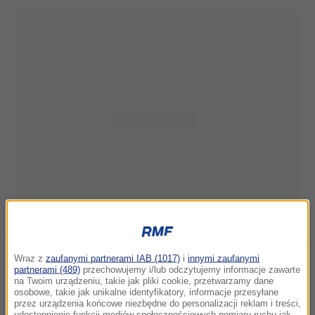
Wraz z
zaufanymi partnerami IAB (1017)
i
innymi zaufanymi
partnerami (489)
przechowujemy i/lub odczytujemy informacje zawarte
na Twoim urządzeniu, takie jak pliki cookie, przetwarzamy dane
osobowe, takie jak unikalne identyfikatory, informacje przesyłane
przez urządzenia końcowe niezbędne do personalizacji reklam i treści,
udostępnienie funkcji mediów społecznościowych pomiaru ruchu jak