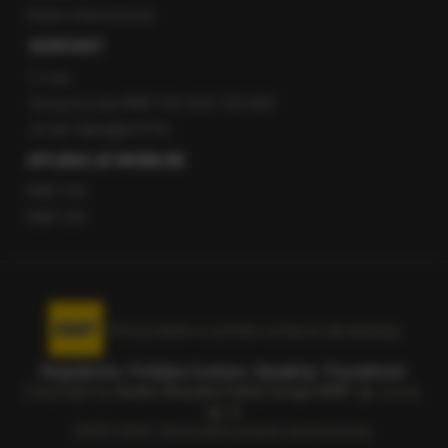
Radio internetowe
KONTAKT
O nas
Gorąca Linia RMF FM: 600 700 800
email: fakty@rmf.fm
APLIKACJE MOBILNE
RMF FM
RMF ON
Korzystanie z portalu oznacza akceptację
Regulaminu
.
Polityka Cookies
.
SpeakUp
.
Prywatność
.
Copyright by
Radio Muzyka Fakty Grupa RMF sp. z o.o.
sp. k.
2009-2026. Wszystkie prawa zastrzeżone.