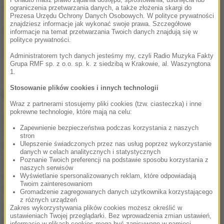
dozór i zakaz zbliżania się do pokrzywdzonych.
ograniczenia przetwarzania danych, a także złożenia skargi do
Prezesa Urzędu Ochrony Danych Osobowych. W polityce prywatności
znajdziesz informacje jak wykonać swoje prawa. Szczegółowe
(mch)
informacje na temat przetwarzania Twoich danych znajdują się w
polityce prywatności.
Źródło: RMF FM
Administratorem tych danych jesteśmy my, czyli Radio Muzyka Fakty
Grupa RMF sp. z o.o. sp. k. z siedzibą w Krakowie, al. Waszyngtona
zarzuty
Częstochowa
Tagi:
1.
Stosowanie plików cookies i innych technologii
NAJWAŻNIEJSZE FAKTY
Wraz z partnerami stosujemy pliki cookies (tzw. ciasteczka) i inne
pokrewne technologie, które mają na celu:
Grad miał nawet 7 cm
Zapewnienie bezpieczeństwa podczas korzystania z naszych
średnicy. Potężne burze
stron
nad Warmią i Mazurami
Ulepszenie świadczonych przez nas usług poprzez wykorzystanie
danych w celach analitycznych i statystycznych
Poznanie Twoich preferencji na podstawie sposobu korzystania z
Tragedia na drodze w
naszych serwisów
Świętokrzyskiem. Jedna
Wyświetlanie spersonalizowanych reklam, które odpowiadają
Twoim zainteresowaniom
osoba nie żyje
Gromadzenie zagregowanych danych użytkownika korzystającego
z różnych urządzeń
Znaleziono niewybuch.
Zakres wykorzystywania plików cookies możesz określić w
ustawieniach Twojej przeglądarki. Bez wprowadzenia zmian ustawień,
Utrudnienia w ścisłym
informacje w plikach cookies mogą być zapisywane w pamięci