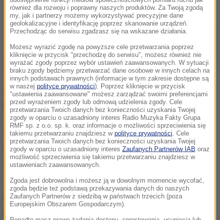
również dla rozwoju i poprawny naszych produktów. Za Twoją zgodą
my, jak i partnerzy możemy wykorzystywać precyzyjne dane
geolokalizacyjne i identyfikację poprzez skanowanie urządzeń.
Przechodząc do serwisu zgadzasz się na wskazane działania.
Możesz wyrazić zgodę na powyższe cele przetwarzania poprzez
kliknięcie w przycisk "przechodzę do serwisu", możesz również nie
wyrażać zgody poprzez wybór ustawień zaawansowanych. W sytuacji
braku zgody będziemy przetwarzać dane osobowe w innych celach na
innych podstawach prawnych (informacje w tym zakresie dostępne są
w naszej
polityce prywatności
). Poprzez kliknięcie w przycisk
Grupa chłopców w wieku 11 lat bawiła się przed
"ustawienia zaawansowane" możesz zarządzać swoimi preferencjami
przed wyrażeniem zgody lub odmową udzielenia zgody. Cele
blokiem. Prawdopodobnie denerwowało to
przetwarzania Twoich danych bez konieczności uzyskania Twojej
mężczyznę, więc zaczął ich straszyć wiatrówką. Jak
zgody w oparciu o uzasadniony interes Radio Muzyka Fakty Grupa
RMF sp. z o.o. sp. k. oraz informacje o możliwości sprzeciwienia się
ustaliła policja 68-latek zachowywał się w podobny
takiemu przetwarzaniu znajdziesz w
polityce prywatności
. Cele
przetwarzania Twoich danych bez konieczności uzyskania Twojej
sposób przez kilka dni. W kierunku jednego z
zgody w oparciu o uzasadniony interes
Zaufanych Partnerów IAB
oraz
możliwość sprzeciwienia się takiemu przetwarzaniu znajdziesz w
chłopców mężczyzna miał oddać strzał. Dziecku na
ustawieniach zaawansowanych.
szczęście nic się nie stało.
Zgoda jest dobrowolna i możesz ją w dowolnym momencie wycofać,
zgoda będzie też podstawą przekazywania danych do naszych
Zaufanych Partnerów z siedzibą w państwach trzecich (poza
Kiedy policja zatrzymała mężczyznę miał 1,5
Europejskim Obszarem Gospodarczym).
promila alkoholu w organizmie. Teraz ma policyjny
Ponadto masz prawo żądania dostępu, sprostowania, usunięcia lub