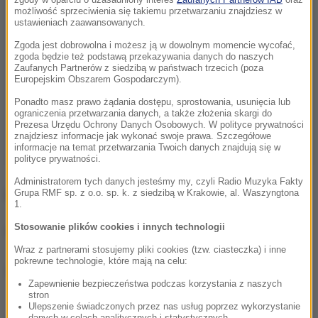
możliwość sprzeciwienia się takiemu przetwarzaniu znajdziesz w
ustawieniach zaawansowanych.
Zgoda jest dobrowolna i możesz ją w dowolnym momencie wycofać,
zgoda będzie też podstawą przekazywania danych do naszych
Zaufanych Partnerów z siedzibą w państwach trzecich (poza
Europejskim Obszarem Gospodarczym).
Ponadto masz prawo żądania dostępu, sprostowania, usunięcia lub
ograniczenia przetwarzania danych, a także złożenia skargi do
Prezesa Urzędu Ochrony Danych Osobowych. W polityce prywatności
znajdziesz informacje jak wykonać swoje prawa. Szczegółowe
informacje na temat przetwarzania Twoich danych znajdują się w
polityce prywatności.
Administratorem tych danych jesteśmy my, czyli Radio Muzyka Fakty
Mężczyzna jest już w areszcie.
Grupa RMF sp. z o.o. sp. k. z siedzibą w Krakowie, al. Waszyngtona
1.
Stosowanie plików cookies i innych technologii
Opracowanie:
Nicole Makarewicz
Wraz z partnerami stosujemy pliki cookies (tzw. ciasteczka) i inne
pokrewne technologie, które mają na celu:
Źródło: RMF FM
Zapewnienie bezpieczeństwa podczas korzystania z naszych
stron
Ulepszenie świadczonych przez nas usług poprzez wykorzystanie
danych w celach analitycznych i statystycznych