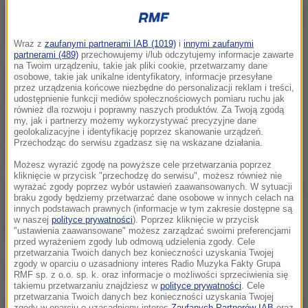
25-latek zabarykadował się na strychu, odkręcił butlę
z gazem i podpalił znajdujące się tam koce.
Wraz z
zaufanymi partnerami IAB (1019)
i
innymi zaufanymi
partnerami (489)
przechowujemy i/lub odczytujemy informacje zawarte
na Twoim urządzeniu, takie jak pliki cookie, przetwarzamy dane
Kiedy na miejsce przyjechali strażacy i policjanci, w
osobowe, takie jak unikalne identyfikatory, informacje przesyłane
przez urządzenia końcowe niezbędne do personalizacji reklam i treści,
bloku czuć było ulatniający się gaz. Ewakuowano 28
udostępnienie funkcji mediów społecznościowych pomiaru ruchu jak
również dla rozwoju i poprawny naszych produktów. Za Twoją zgodą
osób, w tym dzieci. Policjantom na szczęście udało
my, jak i partnerzy możemy wykorzystywać precyzyjne dane
geolokalizacyjne i identyfikację poprzez skanowanie urządzeń.
się nakłonić desperata, by otworzył drzwi. Został
Przechodząc do serwisu zgadzasz się na wskazane działania.
obezwładniony i wyprowadzony z budynku.
Możesz wyrazić zgodę na powyższe cele przetwarzania poprzez
kliknięcie w przycisk "przechodzę do serwisu", możesz również nie
Strażacy ugasili palące się na strychu koce i wynieśli
wyrażać zgody poprzez wybór ustawień zaawansowanych. W sytuacji
braku zgody będziemy przetwarzać dane osobowe w innych celach na
na zewnątrz butle gazowe. Okazało się, że 25-latek
innych podstawach prawnych (informacje w tym zakresie dostępne są
w naszej
polityce prywatności
). Poprzez kliknięcie w przycisk
był pijany. Miał 1,5 promila alkoholu w organizmie.
"ustawienia zaawansowane" możesz zarządzać swoimi preferencjami
przed wyrażeniem zgody lub odmową udzielenia zgody. Cele
przetwarzania Twoich danych bez konieczności uzyskania Twojej
zgody w oparciu o uzasadniony interes Radio Muzyka Fakty Grupa
Dalsza część artykułu pod materiałem video:
RMF sp. z o.o. sp. k. oraz informacje o możliwości sprzeciwienia się
takiemu przetwarzaniu znajdziesz w
polityce prywatności
. Cele
przetwarzania Twoich danych bez konieczności uzyskania Twojej
zgody w oparciu o uzasadniony interes
Zaufanych Partnerów IAB
oraz