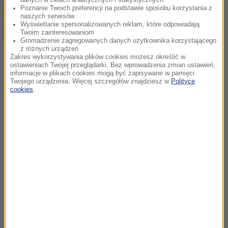
chcesz widzieć więcej artykułów od RMF24?
dodaj w
Poznanie Twoich preferencji na podstawie sposobu korzystania z
Google
naszych serwisów
Wyświetlanie spersonalizowanych reklam, które odpowiadają
Twoim zainteresowaniom
Gromadzenie zagregowanych danych użytkownika korzystającego
z różnych urządzeń
Zakres wykorzystywania plików cookies możesz określić w
ustawieniach Twojej przeglądarki. Bez wprowadzenia zmian ustawień,
informacje w plikach cookies mogą być zapisywane w pamięci
Twojego urządzenia. Więcej szczegółów znajdziesz w
Polityce
cookies
.