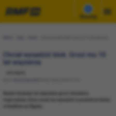
Słuchaj
RMF24
Fakty
Polska
Chciał wysadzić blok. Grozi mu 10 lat więzienia
Chciał wysadzić blok. Grozi mu 10
lat więzienia
udostępnij
Autor:
Anna Kropaczek
Wtorek, 9 lipca 2019 (11:51)
Nawet dziesięć lat więzienia grozi młodemu
mężczyźnie, który omal nie wysadził w powietrze bloku
w Radlinie na Śląsku.