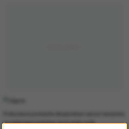
Prokuratura postawiła desperatowi zarzut narażenia
na niebezpieczeństwo życia wielu osób.