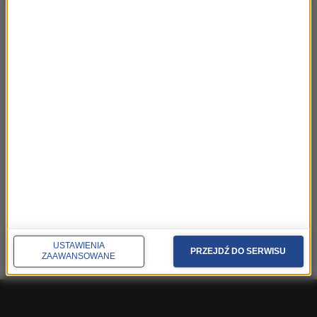
USTAWIENIA
PRZEJDŹ DO SERWISU
ZAAWANSOWANE