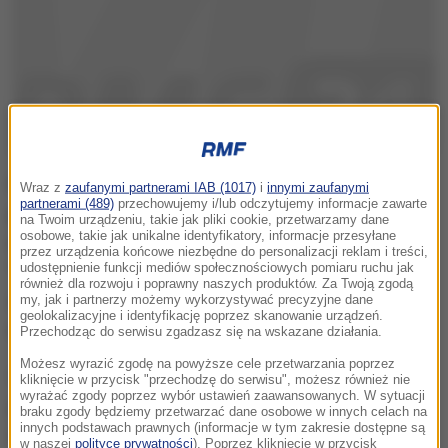
Podczas konferencji poświęconej przyszłości
Wraz z
zaufanymi partnerami IAB (1017)
i
innymi zaufanymi
partnerami (489)
przechowujemy i/lub odczytujemy informacje zawarte
polskiej energetyki i określeniu miksu
na Twoim urządzeniu, takie jak pliki cookie, przetwarzamy dane
osobowe, takie jak unikalne identyfikatory, informacje przesyłane
energetycznego Polski Tchórzewski powiedział, że
przez urządzenia końcowe niezbędne do personalizacji reklam i treści,
udostępnienie funkcji mediów społecznościowych pomiaru ruchu jak
"tygodnie", a nie "miesiące" dzielą nas od podjęcia
również dla rozwoju i poprawny naszych produktów. Za Twoją zgodą
zasadniczych decyzji o tym, co dalej z polską
my, jak i partnerzy możemy wykorzystywać precyzyjne dane
geolokalizacyjne i identyfikację poprzez skanowanie urządzeń.
energetyką.
Przechodząc do serwisu zgadzasz się na wskazane działania.
Możesz wyrazić zgodę na powyższe cele przetwarzania poprzez
Czas dyskusji - biorąc również pod uwagę decyzje,
kliknięcie w przycisk "przechodzę do serwisu", możesz również nie
wyrażać zgody poprzez wybór ustawień zaawansowanych. W sytuacji
jakie zapadają w Komisji Europejskiej - się kończy
-
braku zgody będziemy przetwarzać dane osobowe w innych celach na
innych podstawach prawnych (informacje w tym zakresie dostępne są
zaznaczył szef resortu energii.
w naszej
polityce prywatności
). Poprzez kliknięcie w przycisk