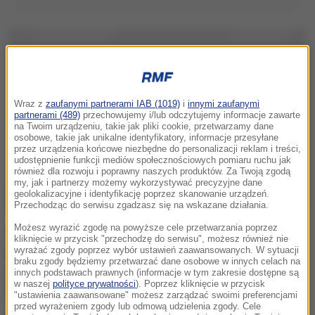
Wraz z
zaufanymi partnerami IAB (1019)
i
innymi zaufanymi
partnerami (489)
przechowujemy i/lub odczytujemy informacje zawarte
na Twoim urządzeniu, takie jak pliki cookie, przetwarzamy dane
osobowe, takie jak unikalne identyfikatory, informacje przesyłane
przez urządzenia końcowe niezbędne do personalizacji reklam i treści,
udostępnienie funkcji mediów społecznościowych pomiaru ruchu jak
również dla rozwoju i poprawny naszych produktów. Za Twoją zgodą
my, jak i partnerzy możemy wykorzystywać precyzyjne dane
geolokalizacyjne i identyfikację poprzez skanowanie urządzeń.
Przechodząc do serwisu zgadzasz się na wskazane działania.
Możesz wyrazić zgodę na powyższe cele przetwarzania poprzez
Wiele osób dopytuje w aptekach o jod, który w razie
kliknięcie w przycisk "przechodzę do serwisu", możesz również nie
wyrażać zgody poprzez wybór ustawień zaawansowanych. W sytuacji
katastrofy nuklearnej chroni tarczycę, ale nie jest on
braku zgody będziemy przetwarzać dane osobowe w innych celach na
jednak wszędzie dostępny.
Ludzie pytają o jod, u
innych podstawach prawnych (informacje w tym zakresie dostępne są
w naszej
polityce prywatności
). Poprzez kliknięcie w przycisk
mnie nie ma. Na razie można go dostać za darmo
"ustawienia zaawansowane" możesz zarządzać swoimi preferencjami
przed wyrażeniem zgody lub odmową udzielenia zgody. Cele
jedynie na terenach położonych 30 km od elektrowni