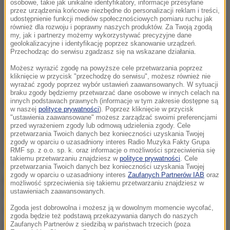
osobowe, takie jak unikalne identyfikatory, informacje przesyłane
przez urządzenia końcowe niezbędne do personalizacji reklam i treści,
udostępnienie funkcji mediów społecznościowych pomiaru ruchu jak
również dla rozwoju i poprawny naszych produktów. Za Twoją zgodą
my, jak i partnerzy możemy wykorzystywać precyzyjne dane
geolokalizacyjne i identyfikację poprzez skanowanie urządzeń.
Przechodząc do serwisu zgadzasz się na wskazane działania.
Możesz wyrazić zgodę na powyższe cele przetwarzania poprzez
kliknięcie w przycisk "przechodzę do serwisu", możesz również nie
wyrażać zgody poprzez wybór ustawień zaawansowanych. W sytuacji
braku zgody będziemy przetwarzać dane osobowe w innych celach na
innych podstawach prawnych (informacje w tym zakresie dostępne są
w naszej
polityce prywatności
). Poprzez kliknięcie w przycisk
"ustawienia zaawansowane" możesz zarządzać swoimi preferencjami
przed wyrażeniem zgody lub odmową udzielenia zgody. Cele
przetwarzania Twoich danych bez konieczności uzyskania Twojej
zgody w oparciu o uzasadniony interes Radio Muzyka Fakty Grupa
RMF sp. z o.o. sp. k. oraz informacje o możliwości sprzeciwienia się
takiemu przetwarzaniu znajdziesz w
polityce prywatności
. Cele
Włoskie ośrodki narciarskie wprowadzają najwyższe
przetwarzania Twoich danych bez konieczności uzyskania Twojej
zgody w oparciu o uzasadniony interes
Zaufanych Partnerów IAB
oraz
podwyżki cen, by zrekompensować koszty energii.
możliwość sprzeciwienia się takiemu przetwarzaniu znajdziesz w
ustawieniach zaawansowanych.
Ceny karnetów dziennych, wielodniowych i
całosezonowych wzrosły od 6 do 13 proc. -
Zgoda jest dobrowolna i możesz ją w dowolnym momencie wycofać,
zgoda będzie też podstawą przekazywania danych do naszych
informuje serwis informacyjny SkyTG24.
Zaufanych Partnerów z siedzibą w państwach trzecich (poza