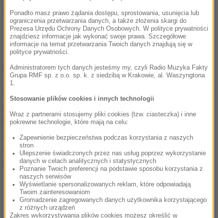
mówić o sukcesach naszych żołnierzy. To jest
Ponadto masz prawo żądania dostępu, sprostowania, usunięcia lub
ograniczenia przetwarzania danych, a także złożenia skargi do
również taka wiadomość dla terrorystów, że
Prezesa Urzędu Ochrony Danych Osobowych. W polityce prywatności
znajdziesz informacje jak wykonać swoje prawa. Szczegółowe
dysponujemy odpowiednią siłą, odpowiednimi
informacje na temat przetwarzania Twoich danych znajdują się w
polityce prywatności.
środkami na to, żeby takich incydentów jak tam nie
Administratorem tych danych jesteśmy my, czyli Radio Muzyka Fakty
było.
Grupa RMF sp. z o.o. sp. k. z siedzibą w Krakowie, al. Waszyngtona
1.
Zastanawiamy się wszyscy wspólnie od rana, jak to
Stosowanie plików cookies i innych technologii
wszystko mogło wyglądać czy jak to wyglądało.
Wraz z partnerami stosujemy pliki cookies (tzw. ciasteczka) i inne
Minister obrony podkreśla, że kilkunastu polskich
pokrewne technologie, które mają na celu:
żołnierzy brało udział w tej operacji, ale zaznacza,
Zapewnienie bezpieczeństwa podczas korzystania z naszych
stron
że polscy żołnierze nie uczestniczyli bezpośrednio
Ulepszenie świadczonych przez nas usług poprzez wykorzystanie
danych w celach analitycznych i statystycznych
w walce. Jak to rozumieć?
Poznanie Twoich preferencji na podstawie sposobu korzystania z
naszych serwisów
Wyświetlanie spersonalizowanych reklam, które odpowiadają
Takie sytuacje zdarzają się w świecie. Pierwszą
Twoim zainteresowaniom
Gromadzenie zagregowanych danych użytkownika korzystającego
taką spektakularną akcją była pomoc niemieckiej
z różnych urządzeń
jednostce GSG 9, która odbijała zakładników z
Zakres wykorzystywania plików cookies możesz określić w