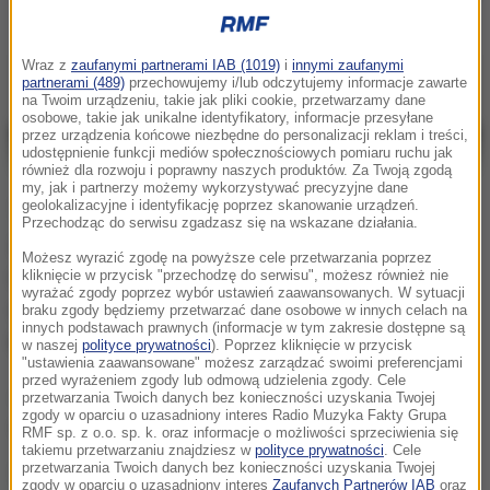
Wraz z
zaufanymi partnerami IAB (1019)
i
innymi zaufanymi
Posłuchaj:
Minister rolnictwa: Nie zostawimy rolników
partnerami (489)
przechowujemy i/lub odczytujemy informacje zawarte
bez wsparcia
na Twoim urządzeniu, takie jak pliki cookie, przetwarzamy dane
osobowe, takie jak unikalne identyfikatory, informacje przesyłane
This
przez urządzenia końcowe niezbędne do personalizacji reklam i treści,
is
Aktualny
0:00
/
Czas
-:-
udostępnienie funkcji mediów społecznościowych pomiaru ruchu jak
Załadowany
:
Odtwarzaj
Materiał nie mógł zostać załadowany
a
0%
również dla rozwoju i poprawny naszych produktów. Za Twoją zgodą
modal
my, jak i partnerzy możemy wykorzystywać precyzyjne dane
czas
trwania
— problem z siecią lub nieobsługiwany
window.
geolokalizacyjne i identyfikację poprzez skanowanie urządzeń.
Tak jak w ubiegłym roku rolnicy otrzymali pomoc
Przechodząc do serwisu zgadzasz się na wskazane działania.
format.
związaną z anomaliami pogodowymi, tak i tym
Możesz wyrazić zgodę na powyższe cele przetwarzania poprzez
razem rząd chce zapewnić im odpowiednie
kliknięcie w przycisk "przechodzę do serwisu", możesz również nie
wyrażać zgody poprzez wybór ustawień zaawansowanych. W sytuacji
wsparcie - zadeklarował w RMF FM Stefan
braku zgody będziemy przetwarzać dane osobowe w innych celach na
innych podstawach prawnych (informacje w tym zakresie dostępne są
Krajewski.
w naszej
polityce prywatności
). Poprzez kliknięcie w przycisk
"ustawienia zaawansowane" możesz zarządzać swoimi preferencjami
przed wyrażeniem zgody lub odmową udzielenia zgody. Cele
Już wystąpiłem z pismem, żeby taka pomoc była
przetwarzania Twoich danych bez konieczności uzyskania Twojej
zgody w oparciu o uzasadniony interes Radio Muzyka Fakty Grupa
wydana -
przekazał minister.
RMF sp. z o.o. sp. k. oraz informacje o możliwości sprzeciwienia się
takiemu przetwarzaniu znajdziesz w
polityce prywatności
. Cele
przetwarzania Twoich danych bez konieczności uzyskania Twojej
To nie jest najłatwiejszy czas dla polskiego
zgody w oparciu o uzasadniony interes
Zaufanych Partnerów IAB
oraz