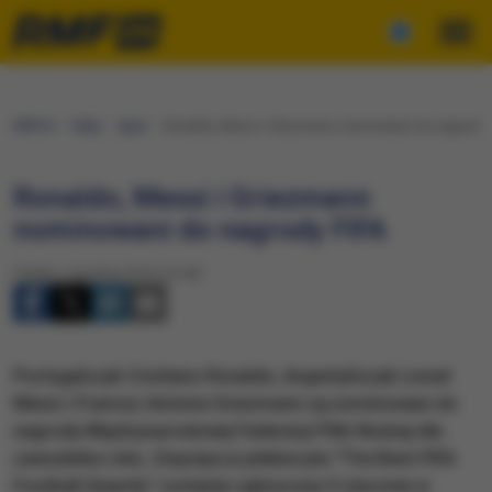
RMF24
Fakty
Sport
Ronaldo, Messi i Griezmann nominowani do nagrody 
Ronaldo, Messi i Griezmann
nominowani do nagrody FIFA
Piątek, 2 grudnia 2016 (16:40)
Portugalczyk Cristiano Ronaldo, Argentyńczyk Lionel
Messi i Francuz Antoine Griezmann są nominowani do
nagrody Międzynarodowej Federacji Piłki Nożnej dla
zawodnika roku. Zwycięzca plebiscytu "The Best FIFA
Football Awards" zostanie ogłoszony 9 stycznia w