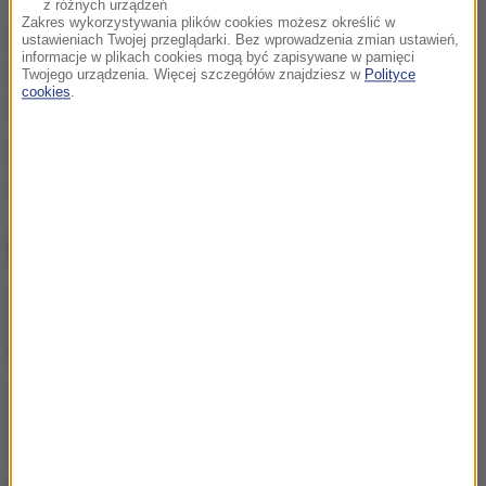
z różnych urządzeń
Zakres wykorzystywania plików cookies możesz określić w
W ubiegłym roku "Złotą Piłkę FIFA" otrzymał
ustawieniach Twojej przeglądarki. Bez wprowadzenia zmian ustawień,
informacje w plikach cookies mogą być zapisywane w pamięci
Argentyńczyk Lionel Messi. Lewandowski zajął
Twojego urządzenia. Więcej szczegółów znajdziesz w
Polityce
cookies
.
czwarte miejsce.
Źródło: RMF24/PAP
Cristiano Ronaldo
Tagi:
NAJWAŻNIEJSZE FAKTY
Wojna o władzę w FIFA.
UEFA mówi "dość" rządom
Infantino
Pucharowy maraton od
18:00. Cztery polskie kluby
ruszą do walki o Europę