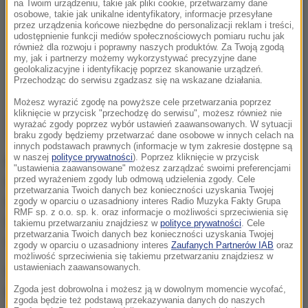
na Twoim urządzeniu, takie jak pliki cookie, przetwarzamy dane
osobowe, takie jak unikalne identyfikatory, informacje przesyłane
przez urządzenia końcowe niezbędne do personalizacji reklam i treści,
udostępnienie funkcji mediów społecznościowych pomiaru ruchu jak
również dla rozwoju i poprawny naszych produktów. Za Twoją zgodą
my, jak i partnerzy możemy wykorzystywać precyzyjne dane
geolokalizacyjne i identyfikację poprzez skanowanie urządzeń.
Przechodząc do serwisu zgadzasz się na wskazane działania.
Możesz wyrazić zgodę na powyższe cele przetwarzania poprzez
kliknięcie w przycisk "przechodzę do serwisu", możesz również nie
wyrażać zgody poprzez wybór ustawień zaawansowanych. W sytuacji
braku zgody będziemy przetwarzać dane osobowe w innych celach na
innych podstawach prawnych (informacje w tym zakresie dostępne są
w naszej
polityce prywatności
). Poprzez kliknięcie w przycisk
Kilka tygodni wcześniej FIFA ogłosiła listę 23 piłkarzy
"ustawienia zaawansowane" możesz zarządzać swoimi preferencjami
nominowanych do nagrody dla zawodnika roku. Był na
przed wyrażeniem zgody lub odmową udzielenia zgody. Cele
przetwarzania Twoich danych bez konieczności uzyskania Twojej
niej m.in. kapitan reprezentacji Polski Robert
zgody w oparciu o uzasadniony interes Radio Muzyka Fakty Grupa
RMF sp. z o.o. sp. k. oraz informacje o możliwości sprzeciwienia się
Lewandowski, napastnik Bayernu Monachium. Teraz
takiemu przetwarzaniu znajdziesz w
polityce prywatności
. Cele
przetwarzania Twoich danych bez konieczności uzyskania Twojej
ogłoszono listę finałową, złożoną z trzech nazwisk.
zgody w oparciu o uzasadniony interes
Zaufanych Partnerów IAB
oraz
możliwość sprzeciwienia się takiemu przetwarzaniu znajdziesz w
ustawieniach zaawansowanych.
We wrześniu przestała istnieć "Złota Piłka FIFA",
Zgoda jest dobrowolna i możesz ją w dowolnym momencie wycofać,
którą światowa federacja przyznawała wspólnie z
zgoda będzie też podstawą przekazywania danych do naszych