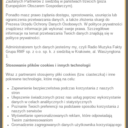
francuskim magazynem "France Football". To
Zaufanych Partnerów z siedzibą w państwach trzecich (poza
Europejskim Obszarem Gospodarczym).
przedsięwzięcie funkcjonowało przez sześć lat.
Ponadto masz prawo żądania dostępu, sprostowania, usunięcia lub
Wcześniej liczyły się dwa plebiscyty - od 1991 roku
ograniczenia przetwarzania danych, a także złożenia skargi do
Prezesa Urzędu Ochrony Danych Osobowych. W polityce prywatności
FIFA nagradzała Piłkarza Roku, a od 1956 roku
znajdziesz informacje jak wykonać swoje prawa. Szczegółowe
informacje na temat przetwarzania Twoich danych znajdują się w
"France Football" wręczał "Złotą Piłkę".
polityce prywatności.
Administratorem tych danych jesteśmy my, czyli Radio Muzyka Fakty
Grupa RMF sp. z o.o. sp. k. z siedzibą w Krakowie, al. Waszyngtona
Przy wyborze najlepszego piłkarza FIFA w połowie
1.
liczą się głosy internautów oraz wybranych
Stosowanie plików cookies i innych technologii
dziennikarzy, a drugą połowę stanowią głosy
Wraz z partnerami stosujemy pliki cookies (tzw. ciasteczka) i inne
trenerów i kapitanów wszystkich reprezentacji.
pokrewne technologie, które mają na celu:
Zapewnienie bezpieczeństwa podczas korzystania z naszych
stron
Łącznie nagrody będą przyznawane w ośmiu
Ulepszenie świadczonych przez nas usług poprzez wykorzystanie
danych w celach analitycznych i statystycznych
kategoriach. Oprócz najlepszego piłkarza wybrani
Poznanie Twoich preferencji na podstawie sposobu korzystania z
naszych serwisów
zostaną m.in. najlepsza piłkarka, najlepszy trener
Wyświetlanie spersonalizowanych reklam, które odpowiadają
Twoim zainteresowaniom
mężczyzn i najlepszy trener kobiet.
Gromadzenie zagregowanych danych użytkownika korzystającego