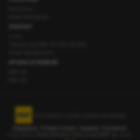
Newsroom
Radio internetowe
KONTAKT
O nas
Gorąca Linia RMF FM: 600 700 800
email: fakty@rmf.fm
APLIKACJE MOBILNE
RMF FM
RMF ON
Korzystanie z portalu oznacza akceptację
Regulaminu
.
Polityka Cookies
.
SpeakUp
.
Prywatność
.
Copyright by
Radio Muzyka Fakty Grupa RMF sp. z o.o.