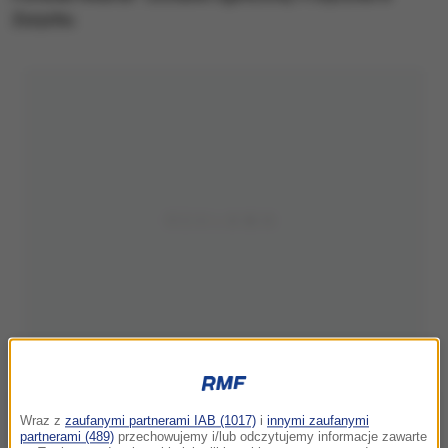
Zurychu.
Wraz z
zaufanymi partnerami IAB (1017)
i
innymi zaufanymi
partnerami (489)
przechowujemy i/lub odczytujemy informacje zawarte