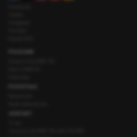
Facebook
Twitter
Instagram
YouTube
Kanały RSS
POLECANE
Gorąca Linia RMF FM
Staż w RMF24
Patronaty
POZOSTAŁE
Newsroom
Radio internetowe
KONTAKT
O nas
Gorąca Linia RMF FM: 600 700 800