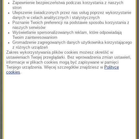
Ekipa medyczna X Games, która uwolniła 44-letniego
Zapewnienie bezpieczeństwa podczas korzystania z naszych
stron
Groenholma z rozbitego samochodu, napisała w
Ulepszenie świadczonych przez nas usług poprzez wykorzystanie
danych w celach analitycznych i statystycznych
komunikacie po wypadku, że kierowca był
Poznanie Twoich preferencji na podstawie sposobu korzystania z
nieprzytomny, ale cały czas samodzielnie oddychał.
naszych serwisów
Wyświetlanie spersonalizowanych reklam, które odpowiadają
Twoim zainteresowaniom
Gromadzenie zagregowanych danych użytkownika korzystającego
Prowadzony przez Groenholma Ford Fiesta wyleciał w
z różnych urządzeń
Zakres wykorzystywania plików cookies możesz określić w
powietrze, po ponad 20-metrowym locie uderzył w
ustawieniach Twojej przeglądarki. Bez wprowadzenia zmian ustawień,
informacje w plikach cookies mogą być zapisywane w pamięci
ziemię i doszło do zniszczenia przedniego
Twojego urządzenia. Więcej szczegółów znajdziesz w
Polityce
zawieszenia. W chwilę później auto uderzyło w
cookies
.
betonową barierę. Aby uwolnić kierowcę, trzeba było
wyciąć w samochodzie dach.
Po tym wypadku Fin już nie startował. Zaczął szkolić
kierowców, m.in. trenował z Michałem Kościuszką i
Robertem Kubicą.