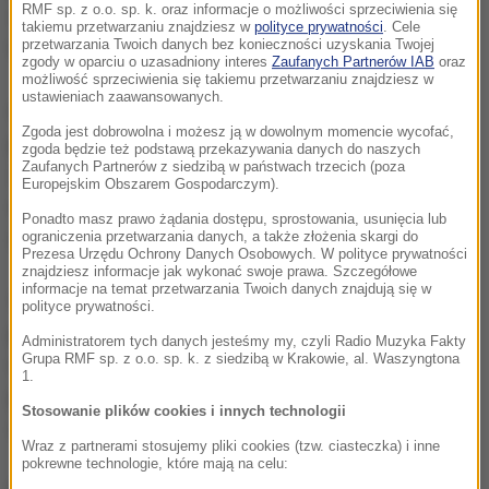
RMF sp. z o.o. sp. k. oraz informacje o możliwości sprzeciwienia się
homologację
- powiedział szef projektu
takiemu przetwarzaniu znajdziesz w
polityce prywatności
. Cele
przetwarzania Twoich danych bez konieczności uzyskania Twojej
technicznego Francois-Xavier Demaison.
zgody w oparciu o uzasadniony interes
Zaufanych Partnerów IAB
oraz
możliwość sprzeciwienia się takiemu przetwarzaniu znajdziesz w
ustawieniach zaawansowanych.
Groenholm, rajdowy mistrz świata z 2000 i 2002 roku,
Zgoda jest dobrowolna i możesz ją w dowolnym momencie wycofać,
pięć lat później oficjalnie zakończył karierę sportową.
zgoda będzie też podstawą przekazywania danych do naszych
Zaufanych Partnerów z siedzibą w państwach trzecich (poza
Ze sportem jednak się nie rozstał, uczestniczył w
Europejskim Obszarem Gospodarczym).
wielu projektach, m.in. startował w mistrzostwach
Ponadto masz prawo żądania dostępu, sprostowania, usunięcia lub
świata w rallycrossie.
ograniczenia przetwarzania danych, a także złożenia skargi do
Prezesa Urzędu Ochrony Danych Osobowych. W polityce prywatności
znajdziesz informacje jak wykonać swoje prawa. Szczegółowe
informacje na temat przetwarzania Twoich danych znajdują się w
1 lipca 2012 roku Fin miał groźny wypadek w USA
polityce prywatności.
podczas treningu kwalifikacyjnego przed trzecią
Administratorem tych danych jesteśmy my, czyli Radio Muzyka Fakty
Grupa RMF sp. z o.o. sp. k. z siedzibą w Krakowie, al. Waszyngtona
rundą Global RallyCross Championship. Został
1.
przewieziony do szpitala w Los Angeles, gdzie
Stosowanie plików cookies i innych technologii
odzyskał przytomność.
Wraz z partnerami stosujemy pliki cookies (tzw. ciasteczka) i inne
pokrewne technologie, które mają na celu: