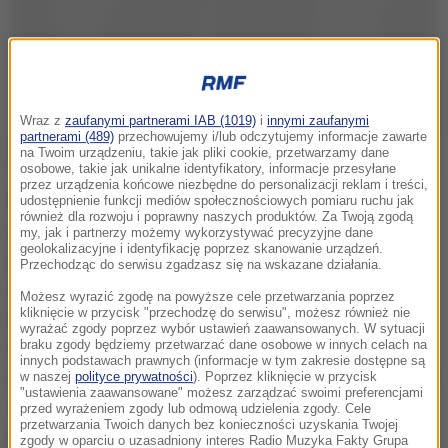
Wraz z
zaufanymi partnerami IAB (1019)
i
innymi zaufanymi
partnerami (489)
przechowujemy i/lub odczytujemy informacje zawarte
na Twoim urządzeniu, takie jak pliki cookie, przetwarzamy dane
osobowe, takie jak unikalne identyfikatory, informacje przesyłane
przez urządzenia końcowe niezbędne do personalizacji reklam i treści,
Fin jeździł po trasie dwóch klasycznych odcinków
udostępnienie funkcji mediów społecznościowych pomiaru ruchu jak
również dla rozwoju i poprawny naszych produktów. Za Twoją zgodą
specjalnych znanych z rajdu Monte Carlo
. Nie mamy
my, jak i partnerzy możemy wykorzystywać precyzyjne dane
geolokalizacyjne i identyfikację poprzez skanowanie urządzeń.
jeszcze nowej rajdówki, testy prowadzimy na
Przechodząc do serwisu zgadzasz się na wskazane działania.
samochodzie w specyfikacji 2015. To jest nasze
Możesz wyrazić zgodę na powyższe cele przetwarzania poprzez
kliknięcie w przycisk "przechodzę do serwisu", możesz również nie
laboratorium, nowe Polo 2017 będzie wyglądało
wyrażać zgody poprzez wybór ustawień zaawansowanych. W sytuacji
zupełnie inaczej. Sprawdzamy m.in. nowe
braku zgody będziemy przetwarzać dane osobowe w innych celach na
innych podstawach prawnych (informacje w tym zakresie dostępne są
rozwiązania systemów hydraulicznych, skrzyń biegów,
w naszej
polityce prywatności
). Poprzez kliknięcie w przycisk
"ustawienia zaawansowane" możesz zarządzać swoimi preferencjami
spojlerów, czeka nas jeszcze sporo pracy, do końca
przed wyrażeniem zgody lub odmową udzielenia zgody. Cele
przetwarzania Twoich danych bez konieczności uzyskania Twojej
przyszłego roku nowe Polo musi otrzymać
zgody w oparciu o uzasadniony interes Radio Muzyka Fakty Grupa