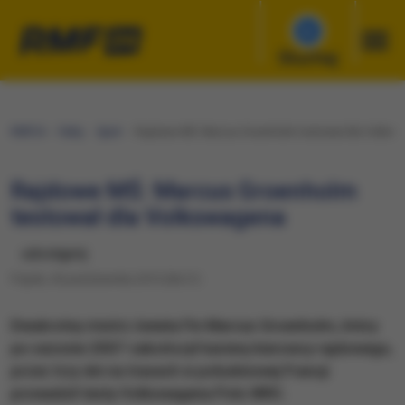
Słuchaj
RMF24
Fakty
Sport
Rajdowe MŚ: Marcus Groenholm testował dla Volksw
Rajdowe MŚ: Marcus Groenholm
testował dla Volkswagena
udostępnij
Piątek, 30 października 2015 (06:21)
Dwukrotny mistrz świata Fin Marcus Groenholm, który
po sezonie 2007 zakończył karierę kierowcy rajdowego,
przez trzy dni na trasach w południowej Francji
prowadził testy Volkswagena Polo WRC.