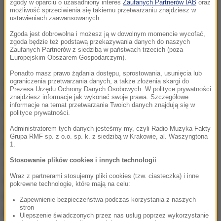
zgody w oparciu o uzasadniony interes
Zaufanych Partnerów IAB
oraz
możliwość sprzeciwienia się takiemu przetwarzaniu znajdziesz w
ustawieniach zaawansowanych.
Zgoda jest dobrowolna i możesz ją w dowolnym momencie wycofać,
zgoda będzie też podstawą przekazywania danych do naszych
Zaufanych Partnerów z siedzibą w państwach trzecich (poza
Europejskim Obszarem Gospodarczym).
Ponadto masz prawo żądania dostępu, sprostowania, usunięcia lub
ograniczenia przetwarzania danych, a także złożenia skargi do
Do wypadku doszło podczas pierwszego wyścigu
Prezesa Urzędu Ochrony Danych Osobowych. W polityce prywatności
znajdziesz informacje jak wykonać swoje prawa. Szczegółowe
Supersport 300, na początku 11. okrążenia, na
informacje na temat przetwarzania Twoich danych znajdują się w
drugim zakręcie. Oprócz 15-latka poturbowani
polityce prywatności.
zostali też Alejandro Carrion, Daniel Mogeda, Harry
Administratorem tych danych jesteśmy my, czyli Radio Muzyka Fakty
Grupa RMF sp. z o.o. sp. k. z siedzibą w Krakowie, al. Waszyngtona
Khouri i Yeray Ruiz.
1.
Stosowanie plików cookies i innych technologii
"Motocyklista doznał poważnych urazów głowy i
Wraz z partnerami stosujemy pliki cookies (tzw. ciasteczka) i inne
klatki piersiowej.
Służby medyczne pojawiły się na
pokrewne technologie, które mają na celu:
miejscu natychmiastowo, pomocy udzielono mu
Zapewnienie bezpieczeństwa podczas korzystania z naszych
stron
jeszcze na torze, w karetce pogotowia oraz
Ulepszenie świadczonych przez nas usług poprzez wykorzystanie