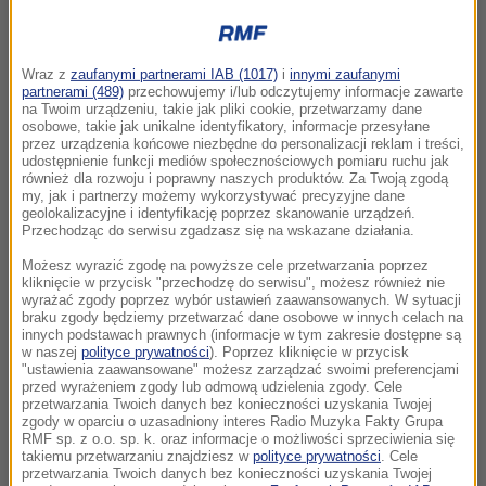
Wraz z
zaufanymi partnerami IAB (1017)
i
innymi zaufanymi
partnerami (489)
przechowujemy i/lub odczytujemy informacje zawarte
na Twoim urządzeniu, takie jak pliki cookie, przetwarzamy dane
osobowe, takie jak unikalne identyfikatory, informacje przesyłane
przez urządzenia końcowe niezbędne do personalizacji reklam i treści,
udostępnienie funkcji mediów społecznościowych pomiaru ruchu jak
również dla rozwoju i poprawny naszych produktów. Za Twoją zgodą
my, jak i partnerzy możemy wykorzystywać precyzyjne dane
geolokalizacyjne i identyfikację poprzez skanowanie urządzeń.
Przechodząc do serwisu zgadzasz się na wskazane działania.
Możesz wyrazić zgodę na powyższe cele przetwarzania poprzez
kliknięcie w przycisk "przechodzę do serwisu", możesz również nie
wyrażać zgody poprzez wybór ustawień zaawansowanych. W sytuacji
braku zgody będziemy przetwarzać dane osobowe w innych celach na
innych podstawach prawnych (informacje w tym zakresie dostępne są
w naszej
polityce prywatności
). Poprzez kliknięcie w przycisk
"ustawienia zaawansowane" możesz zarządzać swoimi preferencjami
przed wyrażeniem zgody lub odmową udzielenia zgody. Cele
przetwarzania Twoich danych bez konieczności uzyskania Twojej
zgody w oparciu o uzasadniony interes Radio Muzyka Fakty Grupa
RMF sp. z o.o. sp. k. oraz informacje o możliwości sprzeciwienia się
takiemu przetwarzaniu znajdziesz w
polityce prywatności
. Cele
przetwarzania Twoich danych bez konieczności uzyskania Twojej