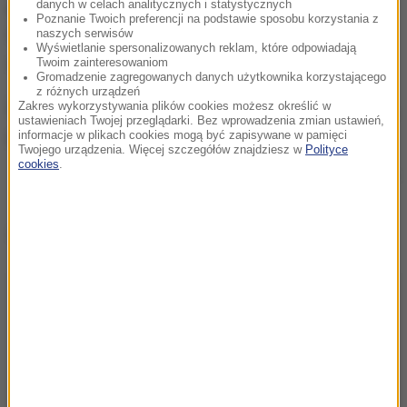
danych w celach analitycznych i statystycznych
centrum medycznym
" - podkreśliła w oświadczeniu
Poznanie Twoich preferencji na podstawie sposobu korzystania z
federacja World Superbike. Niestety, zawodnika nie
naszych serwisów
Wyświetlanie spersonalizowanych reklam, które odpowiadają
udało się uratować.
Twoim zainteresowaniom
Gromadzenie zagregowanych danych użytkownika korzystającego
z różnych urządzeń
Zakres wykorzystywania plików cookies możesz określić w
ustawieniach Twojej przeglądarki. Bez wprowadzenia zmian ustawień,
informacje w plikach cookies mogą być zapisywane w pamięci
Twojego urządzenia. Więcej szczegółów znajdziesz w
Polityce
cookies
.
Dean Berta Vinales podczas wyścigu w Jerez de la Frontera
Dalsza część artykułu pod materiałem video: