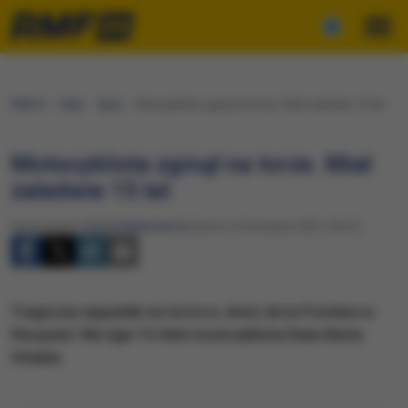
RMF24
Fakty
Sport
Motocyklista zginął na torze. Miał zaledwie 15 lat
Motocyklista zginął na torze. Miał
zaledwie 15 lat
Opracowanie:
Nicole Makarewicz
Sobota, 25 września 2021 (18:31)
Tragiczny wypadek na torze w Jerez de la Frontera w
Hiszpanii. Nie żyje 15-letni motocyklista Dean Berta
Vinales.