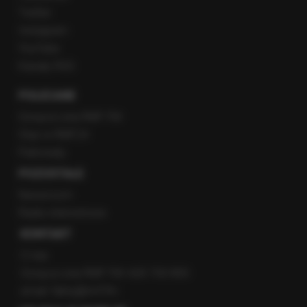
Twitter
Instagram
YouTube
Kanały RSS
POLECANE
Gorąca Linia RMF FM
Staż w RMF24
Patronaty
POZOSTAŁE
Newsroom
Radio internetowe
KONTAKT
O nas
Gorąca Linia RMF FM: 600 700 800
email: fakty@rmf.fm