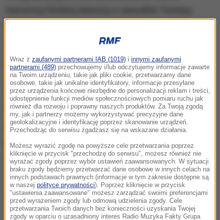
transmisji fińskiej telewizji z zawodów Turnieju
Czterech Skoczni w Garmisch-Partenkirchen.
Cóż, to nie jest moje postanowienie noworoczne, ale
Wraz z
zaufanymi partnerami IAB (1019)
i
innymi zaufanymi
potwierdzam. Rejestracja została już zakończona i
partnerami (489)
przechowujemy i/lub odczytujemy informacje zawarte
na Twoim urządzeniu, takie jak pliki cookie, przetwarzamy dane
nie można jej anulować, więc
wystąpię w zawodach.
osobowe, takie jak unikalne identyfikatory, informacje przesyłane
Mistrzostwa Finlandii są za dwa tygodnie
-
przez urządzenia końcowe niezbędne do personalizacji reklam i treści,
udostępnienie funkcji mediów społecznościowych pomiaru ruchu jak
powiedział skoczek.
również dla rozwoju i poprawny naszych produktów. Za Twoją zgodą
my, jak i partnerzy możemy wykorzystywać precyzyjne dane
geolokalizacyjne i identyfikację poprzez skanowanie urządzeń.
Ahonen w żadnym momencie nie ogłosił oficjalnie
Przechodząc do serwisu zgadzasz się na wskazane działania.
końca swojej kariery
, a ten powrót będzie jego
Możesz wyrazić zgodę na powyższe cele przetwarzania poprzez
kliknięcie w przycisk "przechodzę do serwisu", możesz również nie
trzecim. Po raz pierwszy karierę zakończył w 2008
wyrażać zgody poprzez wybór ustawień zaawansowanych. W sytuacji
braku zgody będziemy przetwarzać dane osobowe w innych celach na
roku, po czym wrócił w sezonie 2009/2010.
innych podstawach prawnych (informacje w tym zakresie dostępne są
w naszej
polityce prywatności
). Poprzez kliknięcie w przycisk
Zakończył ją ponownie w 2011 roku, potem znowu
"ustawienia zaawansowane" możesz zarządzać swoimi preferencjami
przed wyrażeniem zgody lub odmową udzielenia zgody. Cele
wrócił i przerwał skakanie w 2013.
przetwarzania Twoich danych bez konieczności uzyskania Twojej
zgody w oparciu o uzasadniony interes Radio Muzyka Fakty Grupa