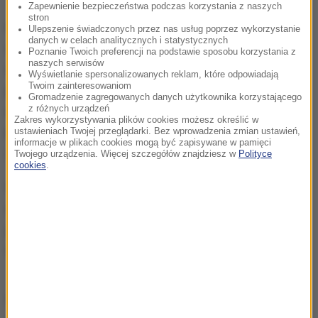
Zapewnienie bezpieczeństwa podczas korzystania z naszych
stron
Ahonen to jeden z najbardziej utytułowanych
Ulepszenie świadczonych przez nas usług poprzez wykorzystanie
danych w celach analitycznych i statystycznych
skoczków narciarskich w historii. Dwa razy był
Poznanie Twoich preferencji na podstawie sposobu korzystania z
naszych serwisów
srebrnym medalistą olimpijskim, 10 razy stawał na
Wyświetlanie spersonalizowanych reklam, które odpowiadają
Twoim zainteresowaniom
podium mistrzostw świata, zdobył siedem medali
Gromadzenie zagregowanych danych użytkownika korzystającego
z różnych urządzeń
mistrzostw świata w lotach, dwa razy triumfował w
Zakres wykorzystywania plików cookies możesz określić w
klasyfikacji generalnej Pucharu Świata i zwyciężył
ustawieniach Twojej przeglądarki. Bez wprowadzenia zmian ustawień,
informacje w plikach cookies mogą być zapisywane w pamięci
36. konkursów z tego cyklu.
Twojego urządzenia. Więcej szczegółów znajdziesz w
Polityce
cookies
.
W swojej karierze 108 razy stawał na podium
zawodów PŚ, co jest rekordem tego cyklu. Jako
jedyny skoczek wygrał 5 edycji Turnieju Czterech
Skoczni.
Źródło: RMF24