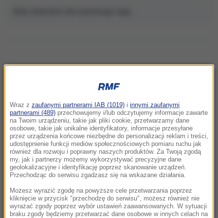
Brak artykułów dla wybranego tagu.
NAJNOWSZE
Wraz z
zaufanymi partnerami IAB (1019)
i
innymi zaufanymi
16:29
partnerami (489)
przechowujemy i/lub odczytujemy informacje zawarte
Ukraińcy pożegnali „wielkiego syna narodu
na Twoim urządzeniu, takie jak pliki cookie, przetwarzamy dane
osobowe, takie jak unikalne identyfikatory, informacje przesyłane
polskiego”. Zabili go Rosjanie
przez urządzenia końcowe niezbędne do personalizacji reklam i treści,
udostępnienie funkcji mediów społecznościowych pomiaru ruchu jak
również dla rozwoju i poprawny naszych produktów. Za Twoją zgodą
16:21
my, jak i partnerzy możemy wykorzystywać precyzyjne dane
Rosja zaatakuje NATO? USA zaktualizowały
geolokalizacyjne i identyfikację poprzez skanowanie urządzeń.
ocenę wywiadowczą
Przechodząc do serwisu zgadzasz się na wskazane działania.
Możesz wyrazić zgodę na powyższe cele przetwarzania poprzez
16:11
kliknięcie w przycisk "przechodzę do serwisu", możesz również nie
wyrażać zgody poprzez wybór ustawień zaawansowanych. W sytuacji
Rzeszów pod wodą. Zalana część szpitala,
braku zgody będziemy przetwarzać dane osobowe w innych celach na