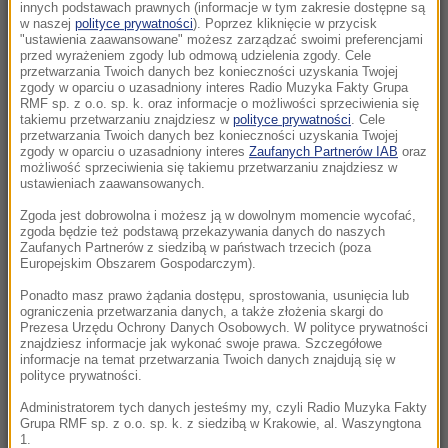
wstrzymano przyjęcia
innych podstawach prawnych (informacje w tym zakresie dostępne są
w naszej
polityce prywatności
). Poprzez kliknięcie w przycisk
"ustawienia zaawansowane" możesz zarządzać swoimi preferencjami
15:52
przed wyrażeniem zgody lub odmową udzielenia zgody. Cele
Hołownia znów u sterów Polski 2050? Media:
przetwarzania Twoich danych bez konieczności uzyskania Twojej
zgody w oparciu o uzasadniony interes Radio Muzyka Fakty Grupa
Zbiera większość, by przejąć kontrolę nad
RMF sp. z o.o. sp. k. oraz informacje o możliwości sprzeciwienia się
klubem
takiemu przetwarzaniu znajdziesz w
polityce prywatności
. Cele
przetwarzania Twoich danych bez konieczności uzyskania Twojej
zgody w oparciu o uzasadniony interes
Zaufanych Partnerów IAB
oraz
15:43
możliwość sprzeciwienia się takiemu przetwarzaniu znajdziesz w
Duże obniżki cen paliw na stacjach. Wiadomo,
ustawieniach zaawansowanych.
kiedy kierowcy odetchną
Zgoda jest dobrowolna i możesz ją w dowolnym momencie wycofać,
zgoda będzie też podstawą przekazywania danych do naszych
Zaufanych Partnerów z siedzibą w państwach trzecich (poza
15:34
Europejskim Obszarem Gospodarczym).
Zacharowa w amoku po przemówieniu
Nawrockiego. „Gdański muzealnik zapomniał”
Ponadto masz prawo żądania dostępu, sprostowania, usunięcia lub
ograniczenia przetwarzania danych, a także złożenia skargi do
Prezesa Urzędu Ochrony Danych Osobowych. W polityce prywatności
15:05
znajdziesz informacje jak wykonać swoje prawa. Szczegółowe
informacje na temat przetwarzania Twoich danych znajdują się w
Zatrucie w ośrodku rehabilitacyjnym w
polityce prywatności.
Międzywodziu. Są wstępne wyniki badań
Administratorem tych danych jesteśmy my, czyli Radio Muzyka Fakty
Grupa RMF sp. z o.o. sp. k. z siedzibą w Krakowie, al. Waszyngtona
15:04
1.