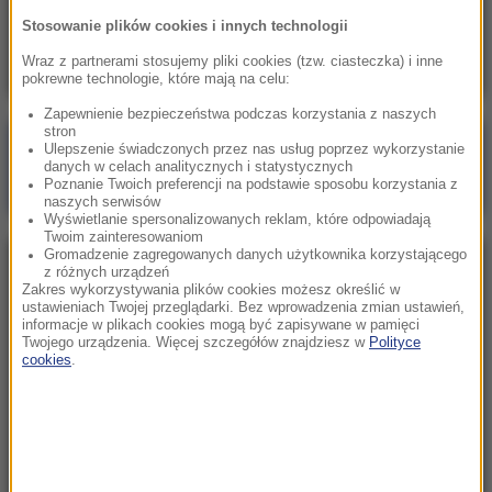
„Atak na jedno państwo będzie atakiem na
Stosowanie plików cookies i innych technologii
wszystkie”. Pakt zawarty w Mekce
Wraz z partnerami stosujemy pliki cookies (tzw. ciasteczka) i inne
pokrewne technologie, które mają na celu:
Zapewnienie bezpieczeństwa podczas korzystania z naszych
stron
Poranna rozmowa w RMF FM
Ulepszenie świadczonych przez nas usług poprzez wykorzystanie
danych w celach analitycznych i statystycznych
Gościem Marcin Mastalerek
Poznanie Twoich preferencji na podstawie sposobu korzystania z
naszych serwisów
Wyświetlanie spersonalizowanych reklam, które odpowiadają
Twoim zainteresowaniom
Gromadzenie zagregowanych danych użytkownika korzystającego
NAJPOPULARNIEJSZE
z różnych urządzeń
Zakres wykorzystywania plików cookies możesz określić w
ustawieniach Twojej przeglądarki. Bez wprowadzenia zmian ustawień,
informacje w plikach cookies mogą być zapisywane w pamięci
Niedziela, 2 sierpnia 2026 (16:32)
Twojego urządzenia. Więcej szczegółów znajdziesz w
Polityce
Gdzie żyje się najlepiej? Oto raj dla emigrantów
cookies
.
Sobota, 1 sierpnia 2026 (15:39)
Sumy opanowały jezioro Garda. Włosi przygotowali
100 tys. euro dla tych, którzy je złowią