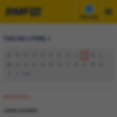
Słuchaj
TAGI NA LITERĘ J
A
B
C
D
E
F
G
H
I
J
K
L
M
N
O
P
Q
R
S
T
U
V
W
X
Y
Z
0-9
WSZYSTKIE
(0)
JANNE AHONEN