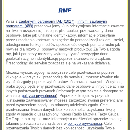
Gareth Southgate
Gdy oba zespoły zmierzyły się w obecnych
Wraz z
zaufanymi partnerami IAB (1017)
i
innymi zaufanymi
partnerami (489)
przechowujemy i/lub odczytujemy informacje zawarte
eliminacjach na Wembley 31 marca,
gospodarze
na Twoim urządzeniu, takie jak pliki cookie, przetwarzamy dane
osobowe, takie jak unikalne identyfikatory, informacje przesyłane
wygrali 2:1, a decydujący gol padł w 85. minucie.
przez urządzenia końcowe niezbędne do personalizacji reklam i treści,
udostępnienie funkcji mediów społecznościowych pomiaru ruchu jak
Lewandowskiego zabrakło wówczas w składzie z
również dla rozwoju i poprawny naszych produktów. Za Twoją zgodą
my, jak i partnerzy możemy wykorzystywać precyzyjne dane
powodu kontuzji.
geolokalizacyjne i identyfikację poprzez skanowanie urządzeń.
Przechodząc do serwisu zgadzasz się na wskazane działania.
Polska grała wtedy bez niego i pokazała się z bardzo
Możesz wyrazić zgodę na powyższe cele przetwarzania poprzez
kliknięcie w przycisk "przechodzę do serwisu", możesz również nie
dobrej strony. Dopiero gol w końcówce pozwolił nam
wyrażać zgody poprzez wybór ustawień zaawansowanych. W sytuacji
braku zgody będziemy przetwarzać dane osobowe w innych celach na
zwyciężyć. Choć oczywiście brak Lewandowskiego
innych podstawach prawnych (informacje w tym zakresie dostępne są
to dla tego zespołu takie samo osłabienie, jak
w naszej
polityce prywatności
). Poprzez kliknięcie w przycisk
"ustawienia zaawansowane" możesz zarządzać swoimi preferencjami
gdybyśmy my nie mieli Harry'ego Kane'a albo
przed wyrażeniem zgody lub odmową udzielenia zgody. Cele
przetwarzania Twoich danych bez konieczności uzyskania Twojej
Raheema Sterlinga
- ocenił Southgate, cytowany na
zgody w oparciu o uzasadniony interes Radio Muzyka Fakty Grupa
RMF sp. z o.o. sp. k. oraz informacje o możliwości sprzeciwienia się
stronie internetowej dziennika "The Independent".
takiemu przetwarzaniu znajdziesz w
polityce prywatności
. Cele
przetwarzania Twoich danych bez konieczności uzyskania Twojej