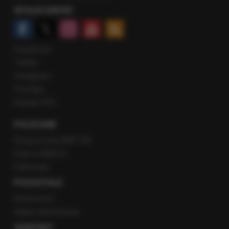
SPOŁECZNOŚĆ
Facebook
Twitter
Instagram
YouTube
Kanały RSS
POLECANE
Gorąca Linia RMF FM
Staż w RMF24
Patronaty
POZOSTAŁE
Newsroom
Radio internetowe
KONTAKT