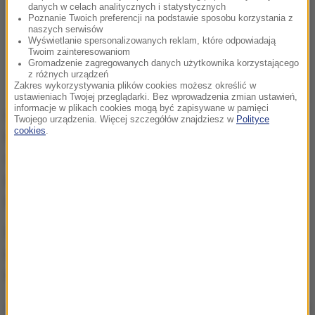
danych w celach analitycznych i statystycznych
Poznanie Twoich preferencji na podstawie sposobu korzystania z
naszych serwisów
Wyświetlanie spersonalizowanych reklam, które odpowiadają
Twoim zainteresowaniom
Gromadzenie zagregowanych danych użytkownika korzystającego
z różnych urządzeń
Zakres wykorzystywania plików cookies możesz określić w
ustawieniach Twojej przeglądarki. Bez wprowadzenia zmian ustawień,
informacje w plikach cookies mogą być zapisywane w pamięci
Po pięciu kolejkach Anglia prowadzi w grupie I z
Twojego urządzenia. Więcej szczegółów znajdziesz w
Polityce
cookies
.
kompletem zwycięstw, a biało-czerwoni zajmują
drugie miejsce z 10 punktami. Po niespodziewanej
porażce z Albanią 0:1 w niedzielę, dopiero czwartą
pozycję zajmują Węgry - 7 pkt.
Do przyszłorocznego turnieju w Katarze
zakwalifikują się zwycięzcy grup, a drużyny z
drugich miejsc zagrają w barażach.
Biorąc pod uwagę ten wynik Węgrów, Polska wygląda