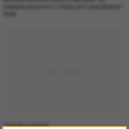
szykujemy się na mecz z Polską, nie z Lewandowskim" -
dodał.