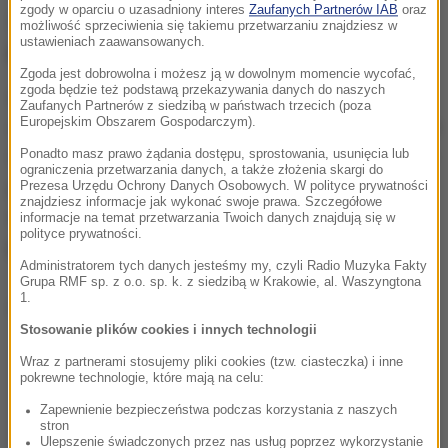
zgody w oparciu o uzasadniony interes
Zaufanych Partnerów IAB
oraz
Zapewnił jednak, że
nie zamierza skupiać się na
możliwość sprzeciwienia się takiemu przetwarzaniu znajdziesz w
ustawieniach zaawansowanych.
jednym piłkarzu.
Zgoda jest dobrowolna i możesz ją w dowolnym momencie wycofać,
zgoda będzie też podstawą przekazywania danych do naszych
Bez wątpienia zdajemy sobie sprawę, co wnosi do
Zaufanych Partnerów z siedzibą w państwach trzecich (poza
Europejskim Obszarem Gospodarczym).
drużyny i jak wielkim jest zagrożeniem, ale Polska ma
także kilku innych niebezpiecznych piłkarzy. Podczas
Ponadto masz prawo żądania dostępu, sprostowania, usunięcia lub
ograniczenia przetwarzania danych, a także złożenia skargi do
przygotowań do tego meczu nie zamierzamy
Prezesa Urzędu Ochrony Danych Osobowych. W polityce prywatności
znajdziesz informacje jak wykonać swoje prawa. Szczegółowe
koncentrować się wyłącznie na Lewandowskim
-
informacje na temat przetwarzania Twoich danych znajdują się w
polityce prywatności.
podkreślił.
Administratorem tych danych jesteśmy my, czyli Radio Muzyka Fakty
Grupa RMF sp. z o.o. sp. k. z siedzibą w Krakowie, al. Waszyngtona
1.
Dalsza część artykułu pod materiałem video:
Stosowanie plików cookies i innych technologii
Wraz z partnerami stosujemy pliki cookies (tzw. ciasteczka) i inne
pokrewne technologie, które mają na celu:
Zapewnienie bezpieczeństwa podczas korzystania z naszych
stron
Ulepszenie świadczonych przez nas usług poprzez wykorzystanie