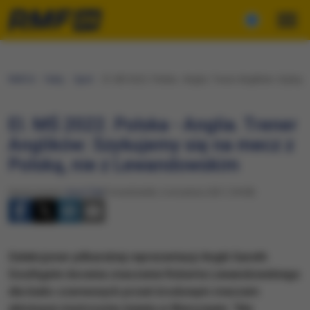
RMF24
Fakty
Sport
El. MŚ 2022. Polska - Anglia. Trener Anglików: Szyku
El. MŚ 2022. Polska - Anglia. Trener
Anglików: Szykujemy się na mecz z
Polską, nie z Lewandowskim
Opracowanie:
Karol Żak
Poniedziałek, 6 września 2021 (18:08)
Selekcjoner piłkarskiej reprezentacji Anglii Gareth
Southgate docenia znaczenie Roberta Lewandowskiego
dla biało-czerwonych przed środowym meczem
eliminacji mistrzostw świata w Warszawie. "Ale