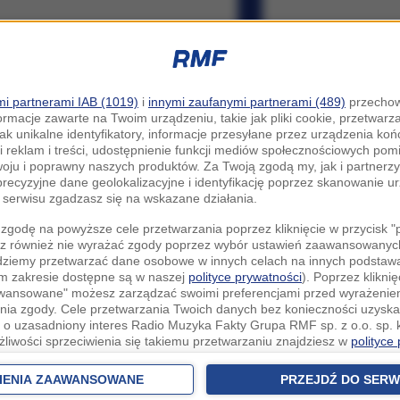
i partnerami IAB (1019)
i
innymi zaufanymi partnerami (489)
przechow
ormacje zawarte na Twoim urządzeniu, takie jak pliki cookie, przetwar
jak unikalne identyfikatory, informacje przesyłane przez urządzenia k
i reklam i treści, udostępnienie funkcji mediów społecznościowych pom
woju i poprawny naszych produktów. Za Twoją zgodą my, jak i partner
recyzyjne dane geolokalizacyjne i identyfikację poprzez skanowanie u
serwisu zgadzasz się na wskazane działania.
zgodę na powyższe cele przetwarzania poprzez kliknięcie w przycisk 
z również nie wyrażać zgody poprzez wybór ustawień zaawansowanych
dziemy przetwarzać dane osobowe w innych celach na innych podsta
ym zakresie dostępne są w naszej
polityce prywatności
). Poprzez kliknię
awansowane" możesz zarządzać swoimi preferencjami przed wyrażenie
ia zgody. Cele przetwarzania Twoich danych bez konieczności uzyska
 o uzasadniony interes Radio Muzyka Fakty Grupa RMF sp. z o.o. sp. k
żliwości sprzeciwienia się takiemu przetwarzaniu znajdziesz w
polityce
nia Twoich danych bez konieczności uzyskania Twojej zgody w oparci
ch Partnerów IAB
oraz możliwość sprzeciwienia się takiemu przetwarza
IENIA ZAAWANSOWANE
PRZEJDŹ DO SERW
aawansowanych.