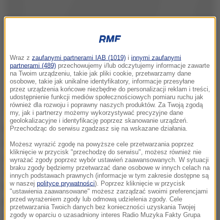
Wraz z
zaufanymi partnerami IAB (1019)
i
innymi zaufanymi
partnerami (489)
przechowujemy i/lub odczytujemy informacje zawarte
na Twoim urządzeniu, takie jak pliki cookie, przetwarzamy dane
osobowe, takie jak unikalne identyfikatory, informacje przesyłane
przez urządzenia końcowe niezbędne do personalizacji reklam i treści,
udostępnienie funkcji mediów społecznościowych pomiaru ruchu jak
również dla rozwoju i poprawny naszych produktów. Za Twoją zgodą
my, jak i partnerzy możemy wykorzystywać precyzyjne dane
geolokalizacyjne i identyfikację poprzez skanowanie urządzeń.
Polscy piłkarze przylecieli do Wrocławia z
Przechodząc do serwisu zgadzasz się na wskazane działania.
Bukaresztu. Tam w piątek w spotkaniu eliminacji
Możesz wyrazić zgodę na powyższe cele przetwarzania poprzez
kliknięcie w przycisk "przechodzę do serwisu", możesz również nie
mistrzostw świata 2018 pokonali Rumunię 3:0 i
wyrażać zgody poprzez wybór ustawień zaawansowanych. W sytuacji
braku zgody będziemy przetwarzać dane osobowe w innych celach na
zostali samodzielnym liderem grupy E. Pod hotelem
innych podstawach prawnych (informacje w tym zakresie dostępne są
w naszej
polityce prywatności
). Poprzez kliknięcie w przycisk
Monopol, gdzie biało-czerwoni będą mieli bazę przed
"ustawienia zaawansowane" możesz zarządzać swoimi preferencjami
poniedziałkową konfrontacją ze Słowenią,
przed wyrażeniem zgody lub odmową udzielenia zgody. Cele
przetwarzania Twoich danych bez konieczności uzyskania Twojej
zawodników przywitali licznie zgromadzeni kibice.
zgody w oparciu o uzasadniony interes Radio Muzyka Fakty Grupa