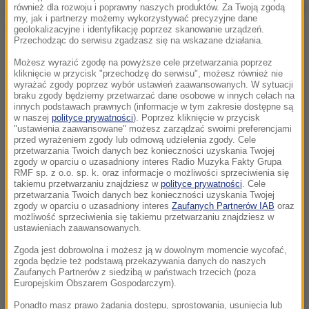
zakończyć mecz. Na szczęście szybko doszedłem do
również dla rozwoju i poprawny naszych produktów. Za Twoją zgodą
my, jak i partnerzy możemy wykorzystywać precyzyjne dane
siebie i było w miarę w porządku
- dodał.
geolokalizacyjne i identyfikację poprzez skanowanie urządzeń.
Przechodząc do serwisu zgadzasz się na wskazane działania.
Możesz wyrazić zgodę na powyższe cele przetwarzania poprzez
kliknięcie w przycisk "przechodzę do serwisu", możesz również nie
wyrażać zgody poprzez wybór ustawień zaawansowanych. W sytuacji
braku zgody będziemy przetwarzać dane osobowe w innych celach na
innych podstawach prawnych (informacje w tym zakresie dostępne są
w naszej
polityce prywatności
). Poprzez kliknięcie w przycisk
"ustawienia zaawansowane" możesz zarządzać swoimi preferencjami
przed wyrażeniem zgody lub odmową udzielenia zgody. Cele
przetwarzania Twoich danych bez konieczności uzyskania Twojej
zgody w oparciu o uzasadniony interes Radio Muzyka Fakty Grupa
RMF sp. z o.o. sp. k. oraz informacje o możliwości sprzeciwienia się
takiemu przetwarzaniu znajdziesz w
polityce prywatności
. Cele
przetwarzania Twoich danych bez konieczności uzyskania Twojej
zgody w oparciu o uzasadniony interes
Zaufanych Partnerów IAB
oraz
możliwość sprzeciwienia się takiemu przetwarzaniu znajdziesz w
ustawieniach zaawansowanych.
Zgoda jest dobrowolna i możesz ją w dowolnym momencie wycofać,
zgoda będzie też podstawą przekazywania danych do naszych
Zaufanych Partnerów z siedzibą w państwach trzecich (poza
Europejskim Obszarem Gospodarczym).
Ponadto masz prawo żądania dostępu, sprostowania, usunięcia lub