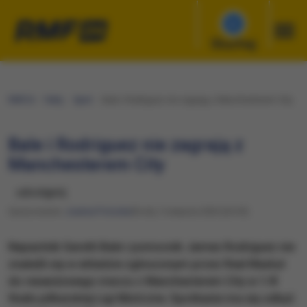
Słuchaj
RMF24
Fakty
Sport
Bale i Rodriguez nie zagrają z Manchesterem City
Bale i Rodriguez nie zagrają z
Manchesterem City
udostępnij
Opracowanie:
Joanna Potocka
Środa, 5 sierpnia 2020 (20:55)
Napastnik Gareth Bale i pomocnik James Rodriguez nie
znaleźli się w składzie zgłoszonym przez Real Madryt
do rewanżowego meczu z Manchesterem City w 1/8
finału piłkarskiej Ligi Mistrzów. Spotkanie ma się odbyć