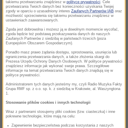
Rozgrywki Ligi Mistrzów zostają teraz wznowione po
takiemu przetwarzaniu znajdziesz w
polityce prywatności
. Cele
przetwarzania Twoich danych bez konieczności uzyskania Twojej
przerwie spowodowanej pandemią koronawirusa.
zgody w oparciu o uzasadniony interes
Zaufanych Partnerów IAB
oraz
możliwość sprzeciwienia się takiemu przetwarzaniu znajdziesz w
Będą miały jednak inny format. Od ćwierćfinałów nie
ustawieniach zaawansowanych.
będzie już rewanżu.
Zgoda jest dobrowolna i możesz ją w dowolnym momencie wycofać,
zgoda będzie też podstawą przekazywania danych do naszych
Zaufanych Partnerów z siedzibą w państwach trzecich (poza
Dalsza część artykułu pod materiałem video:
Europejskim Obszarem Gospodarczym).
Ponadto masz prawo żądania dostępu, sprostowania, usunięcia lub
ograniczenia przetwarzania danych, a także złożenia skargi do
Prezesa Urzędu Ochrony Danych Osobowych. W polityce prywatności
znajdziesz informacje jak wykonać swoje prawa. Szczegółowe
informacje na temat przetwarzania Twoich danych znajdują się w
polityce prywatności.
Administratorem tych danych jesteśmy my, czyli Radio Muzyka Fakty
Grupa RMF sp. z o.o. sp. k. z siedzibą w Krakowie, al. Waszyngtona
1.
Stosowanie plików cookies i innych technologii
Wraz z partnerami stosujemy pliki cookies (tzw. ciasteczka) i inne
pokrewne technologie, które mają na celu:
Zapewnienie bezpieczeństwa podczas korzystania z naszych