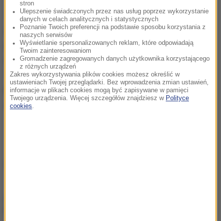
stron
Ulepszenie świadczonych przez nas usług poprzez wykorzystanie
Turniej finałowy zaplanowany jest w dniach 12 - 23
danych w celach analitycznych i statystycznych
Poznanie Twoich preferencji na podstawie sposobu korzystania z
sierpnia w Lizbonie na stadionach Jose Alvalade
naszych serwisów
Wyświetlanie spersonalizowanych reklam, które odpowiadają
oraz Luz. Od 12 do 15 sierpnia rozegrane zostaną
Twoim zainteresowaniom
cztery ćwierćfinały, a 18 i 19 sierpnia półfinały.
Gromadzenie zagregowanych danych użytkownika korzystającego
z różnych urządzeń
Triumfator LM zostanie wyłoniony 23 sierpnia w
Zakres wykorzystywania plików cookies możesz określić w
ustawieniach Twojej przeglądarki. Bez wprowadzenia zmian ustawień,
meczu finałowym na stadionie Luz, na którym swoje
informacje w plikach cookies mogą być zapisywane w pamięci
Twojego urządzenia. Więcej szczegółów znajdziesz w
Polityce
spotkania rozgrywa Benfica Lizbona.
cookies
.
Źródło: PAP
chcesz widzieć więcej artykułów od RMF24?
dodaj w
Google