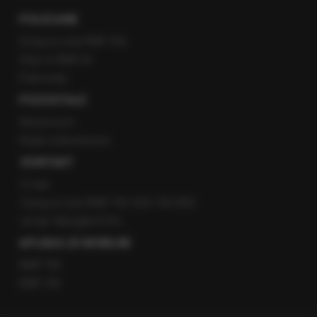
POLECANE
Gorąca Linia RMF FM
Staż w RMF24
Patronaty
POZOSTAŁE
Newsroom
Radio internetowe
KONTAKT
O nas
Gorąca Linia RMF FM: 600 700 800
email: fakty@rmf.fm
APLIKACJE MOBILNE
RMF FM
RMF ON