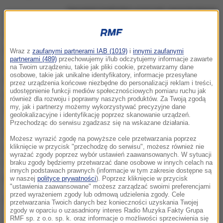
Napastnik Gareth Bale i pomocnik James Rodriguez
Walijczyk Bale i Kolumbijczyk James w ostatnich
miesiącach nie cieszyli się już zaufaniem Zinedine
Wraz z
zaufanymi partnerami IAB (1019)
i
innymi zaufanymi
partnerami (489)
przechowujemy i/lub odczytujemy informacje zawarte
Zidane'a i rzadko pojawiali się na murawie. Ich
na Twoim urządzeniu, takie jak pliki cookie, przetwarzamy dane
osobowe, takie jak unikalne identyfikatory, informacje przesyłane
nieobecność w kadrze na piątek jeszcze bardziej
przez urządzenia końcowe niezbędne do personalizacji reklam i treści,
udostępnienie funkcji mediów społecznościowych pomiaru ruchu jak
wzmaga spekulacje, że zostaną wystawieni na
również dla rozwoju i poprawny naszych produktów. Za Twoją zgodą
my, jak i partnerzy możemy wykorzystywać precyzyjne dane
sprzedaż.
geolokalizacyjne i identyfikację poprzez skanowanie urządzeń.
Przechodząc do serwisu zgadzasz się na wskazane działania.
Z Manchesterem nie zagra także napastnik Mariano,
Możesz wyrazić zgodę na powyższe cele przetwarzania poprzez
u którego stwierdzono zakażenie koronawirusem. Z
kliknięcie w przycisk "przechodzę do serwisu", możesz również nie
wyrażać zgody poprzez wybór ustawień zaawansowanych. W sytuacji
drużyną poleci za to kapitan Sergio Ramos, ale z
braku zgody będziemy przetwarzać dane osobowe w innych celach na
innych podstawach prawnych (informacje w tym zakresie dostępne są
powodu kartek nie znajdzie się na boisku.
w naszej
polityce prywatności
). Poprzez kliknięcie w przycisk
"ustawienia zaawansowane" możesz zarządzać swoimi preferencjami
przed wyrażeniem zgody lub odmową udzielenia zgody. Cele
W pierwszym meczu Real przegrał u siebie 1:2.
przetwarzania Twoich danych bez konieczności uzyskania Twojej
zgody w oparciu o uzasadniony interes Radio Muzyka Fakty Grupa
RMF sp. z o.o. sp. k. oraz informacje o możliwości sprzeciwienia się