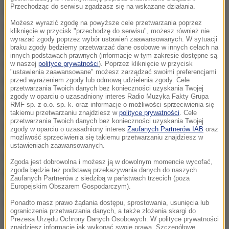
Przechodząc do serwisu zgadzasz się na wskazane działania.
architektoniczne - to ślad po dramatycznych
Możesz wyrazić zgodę na powyższe cele przetwarzania poprzez
wydarzeniach sprzed prawie dwóch stuleci.
kliknięcie w przycisk "przechodzę do serwisu", możesz również nie
wyrażać zgody poprzez wybór ustawień zaawansowanych. W sytuacji
braku zgody będziemy przetwarzać dane osobowe w innych celach na
W pierwszej połowie XIX wieku polityka religijna
innych podstawach prawnych (informacje w tym zakresie dostępne są
Habsburgów była bezwzględna wobec
w naszej
polityce prywatności
). Poprzez kliknięcie w przycisk
"ustawienia zaawansowane" możesz zarządzać swoimi preferencjami
protestanckich mniejszości. W 1837 roku
przed wyrażeniem zgody lub odmową udzielenia zgody. Cele
przetwarzania Twoich danych bez konieczności uzyskania Twojej
protestanci z doliny Zillertal w Tyrolu stanęli przed
zgody w oparciu o uzasadniony interes Radio Muzyka Fakty Grupa
RMF sp. z o.o. sp. k. oraz informacje o możliwości sprzeciwienia się
tragicznym wyborem - przejść na katolicyzm lub
takiemu przetwarzaniu znajdziesz w
polityce prywatności
. Cele
przetwarzania Twoich danych bez konieczności uzyskania Twojej
opuścić rodzinne strony na zawsze. 440 osób,
zgody w oparciu o uzasadniony interes
Zaufanych Partnerów IAB
oraz
możliwość sprzeciwienia się takiemu przetwarzaniu znajdziesz w
wiernych swoim przekonaniom, zdecydowało się na
ustawieniach zaawansowanych.
wygnanie. Ich dramatyczną sytuację dostrzegł król
Zgoda jest dobrowolna i możesz ją w dowolnym momencie wycofać,
zgoda będzie też podstawą przekazywania danych do naszych
pruski Fryderyk Wilhelm III, który zaprosił ich do
Zaufanych Partnerów z siedzibą w państwach trzecich (poza
osiedlenia się u podnóża Karkonoszy. Nowe miejsce
Europejskim Obszarem Gospodarczym).
nazwali Zillerthal, na pamiątkę utraconej ojczyzny.
Ponadto masz prawo żądania dostępu, sprostowania, usunięcia lub
ograniczenia przetwarzania danych, a także złożenia skargi do
Prezesa Urzędu Ochrony Danych Osobowych. W polityce prywatności
znajdziesz informacje jak wykonać swoje prawa. Szczegółowe