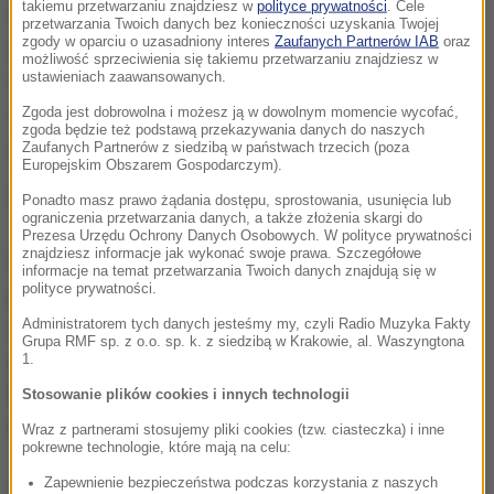
takiemu przetwarzaniu znajdziesz w
polityce prywatności
. Cele
aktualne szczepienie przeciwko wściekliźnie. Warto
przetwarzania Twoich danych bez konieczności uzyskania Twojej
zgody w oparciu o uzasadniony interes
Zaufanych Partnerów IAB
oraz
jednak pamiętać, że zgodnie z rozporządzeniem
możliwość sprzeciwienia się takiemu przetwarzaniu znajdziesz w
wojewody mazowieckiego, na terenie stolicy
ustawieniach zaawansowanych.
wprowadzono również obowiązek szczepienia kotów
Zgoda jest dobrowolna i możesz ją w dowolnym momencie wycofać,
zgoda będzie też podstawą przekazywania danych do naszych
przeciwko tej chorobie
- zaznaczył ratusz.
Zaufanych Partnerów z siedzibą w państwach trzecich (poza
Europejskim Obszarem Gospodarczym).
Warszawiacy chętnie korzystają z akcji
Ponadto masz prawo żądania dostępu, sprostowania, usunięcia lub
ograniczenia przetwarzania danych, a także złożenia skargi do
Prezesa Urzędu Ochrony Danych Osobowych. W polityce prywatności
znajdziesz informacje jak wykonać swoje prawa. Szczegółowe
Właściciele czworonogów w ciągu roku mogą
informacje na temat przetwarzania Twoich danych znajdują się w
polityce prywatności.
poddać zabiegom finansowym przez miasto
Administratorem tych danych jesteśmy my, czyli Radio Muzyka Fakty
maksymalnie dwa zwierzaki. Od 2012 roku, czyli od
Grupa RMF sp. z o.o. sp. k. z siedzibą w Krakowie, al. Waszyngtona
początku obowiązywania programu,
sterylizacji i
1.
kastracji w ramach akcji prowadzonej przez
Stosowanie plików cookies i innych technologii
Warszawę poddano ponad 20,5 tys. psów i kotów
.
Wraz z partnerami stosujemy pliki cookies (tzw. ciasteczka) i inne
pokrewne technologie, które mają na celu:
Zapewnienie bezpieczeństwa podczas korzystania z naszych