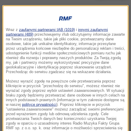
Akcja prowadzona będzie do końca listopada 2023
r.
lub do wyczerpania środków finansowych. W tym
roku miasto wyda na ten cel 700 tys. zł.
Wraz z
zaufanymi partnerami IAB (1019)
i
innymi zaufanymi
partnerami (489)
przechowujemy i/lub odczytujemy informacje zawarte
na Twoim urządzeniu, takie jak pliki cookie, przetwarzamy dane
osobowe, takie jak unikalne identyfikatory, informacje przesyłane
Zabiegi będą realizowane w 28 warszawskich
przez urządzenia końcowe niezbędne do personalizacji reklam i treści,
udostępnienie funkcji mediów społecznościowych pomiaru ruchu jak
lecznicach. Właściciele czworonogów mogą wybrać
również dla rozwoju i poprawny naszych produktów. Za Twoją zgodą
my, jak i partnerzy możemy wykorzystywać precyzyjne dane
jedną z nich, bez względu na dzielnicę
geolokalizacyjne i identyfikację poprzez skanowanie urządzeń.
Przechodząc do serwisu zgadzasz się na wskazane działania.
zamieszkania.
Ważne jest jednak, by mieszkać na
terenie Warszawy.
Możesz wyrazić zgodę na powyższe cele przetwarzania poprzez
kliknięcie w przycisk "przechodzę do serwisu", możesz również nie
wyrażać zgody poprzez wybór ustawień zaawansowanych. W sytuacji
braku zgody będziemy przetwarzać dane osobowe w innych celach na
Zabiegowi można poddać zwierzę powyżej 6
innych podstawach prawnych (informacje w tym zakresie dostępne są
w naszej
polityce prywatności
). Poprzez kliknięcie w przycisk
miesiąca życia oraz kwalifikujące się do znieczulenia
"ustawienia zaawansowane" możesz zarządzać swoimi preferencjami
przed wyrażeniem zgody lub odmową udzielenia zgody. Cele
ogólnego. Pupil musi być również zaczipowany, a w
przetwarzania Twoich danych bez konieczności uzyskania Twojej
zgody w oparciu o uzasadniony interes Radio Muzyka Fakty Grupa
przypadku psów dodatkowym wymogiem jest
RMF sp. z o.o. sp. k. oraz informacje o możliwości sprzeciwienia się