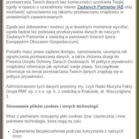
przetwarzania Twoich danych bez konieczności uzyskania Twojej
terenie całego województwa pomorskiego.
zgody w oparciu o uzasadniony interes
Zaufanych Partnerów IAB
oraz
możliwość sprzeciwienia się takiemu przetwarzaniu znajdziesz w
Ostatnimi
stacjami w naszym regionie są: Stare
ustawieniach zaawansowanych.
Pole, Prabuty, Gardeja, Smętowo, Bukowo
Zgoda jest dobrowolna i możesz ją w dowolnym momencie wycofać,
zgoda będzie też podstawą przekazywania danych do naszych
Człuchowskie, Czarne, Słosinko i Sycewice
-
Zaufanych Partnerów z siedzibą w państwach trzecich (poza
Europejskim Obszarem Gospodarczym).
informuje Dorota Patzer.
Ponadto masz prawo żądania dostępu, sprostowania, usunięcia lub
ograniczenia przetwarzania danych, a także złożenia skargi do
Dalsza część artykułu pod materiałem video:
Prezesa Urzędu Ochrony Danych Osobowych. W polityce prywatności
znajdziesz informacje jak wykonać swoje prawa. Szczegółowe
informacje na temat przetwarzania Twoich danych znajdują się w
polityce prywatności.
Administratorem tych danych jesteśmy my, czyli Radio Muzyka Fakty
Grupa RMF sp. z o.o. sp. k. z siedzibą w Krakowie, al. Waszyngtona
1.
Stosowanie plików cookies i innych technologii
Wraz z partnerami stosujemy pliki cookies (tzw. ciasteczka) i inne
pokrewne technologie, które mają na celu:
Zapewnienie bezpieczeństwa podczas korzystania z naszych
stron