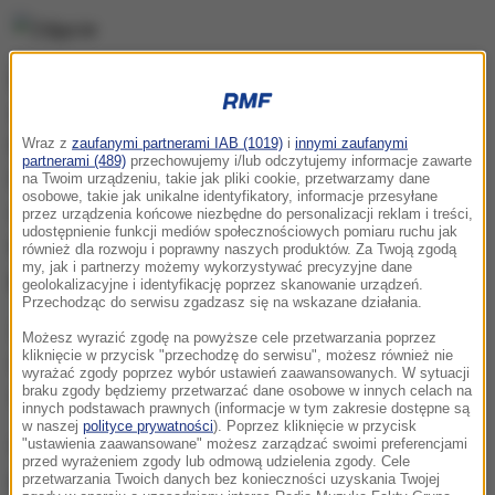
Do kradzieży ptaków miało dość nocą z 6 na 7
stycznia. Sprawą zajęli się funkcjonariusze Policji z
Rumi, którzy pojechali na miejsce zdarzenia.
Wraz z
zaufanymi partnerami IAB (1019)
i
innymi zaufanymi
partnerami (489)
przechowujemy i/lub odczytujemy informacje zawarte
Podczas rozmowy z właścicielem ustalono, że
na Twoim urządzeniu, takie jak pliki cookie, przetwarzamy dane
osobowe, takie jak unikalne identyfikatory, informacje przesyłane
doszło do
kradzieży 28 gołębi hodowlanych i
przez urządzenia końcowe niezbędne do personalizacji reklam i treści,
udostępnienie funkcji mediów społecznościowych pomiaru ruchu jak
wystawowych oraz dwóch wiader z karmą dla
również dla rozwoju i poprawny naszych produktów. Za Twoją zgodą
my, jak i partnerzy możemy wykorzystywać precyzyjne dane
ptaków
.
geolokalizacyjne i identyfikację poprzez skanowanie urządzeń.
Przechodząc do serwisu zgadzasz się na wskazane działania.
Złodziej nie zauważył, że podczas swojej ucieczki z
Możesz wyrazić zgodę na powyższe cele przetwarzania poprzez
kliknięcie w przycisk "przechodzę do serwisu", możesz również nie
miejsca zdarzenia gubił i rozsypywał karmę, tym
wyrażać zgody poprzez wybór ustawień zaawansowanych. W sytuacji
braku zgody będziemy przetwarzać dane osobowe w innych celach na
samym pozostawił swój trop.
innych podstawach prawnych (informacje w tym zakresie dostępne są
w naszej
polityce prywatności
). Poprzez kliknięcie w przycisk
Wspólnie z policjantami z Rumi pracował także
"ustawienia zaawansowane" możesz zarządzać swoimi preferencjami
przed wyrażeniem zgody lub odmową udzielenia zgody. Cele
przewodnik z psem patrolowo - tropiącym z
przetwarzania Twoich danych bez konieczności uzyskania Twojej