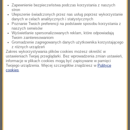
Zapewnienie bezpieczeństwa podczas korzystania z naszych
stron
Ulepszenie świadczonych przez nas usług poprzez wykorzystanie
danych w celach analitycznych i statystycznych
Poznanie Twoich preferencji na podstawie sposobu korzystania z
naszych serwisów
Wyświetlanie spersonalizowanych reklam, które odpowiadają
Twoim zainteresowaniom
Gromadzenie zagregowanych danych użytkownika korzystającego
z różnych urządzeń
Zakres wykorzystywania plików cookies możesz określić w
ustawieniach Twojej przeglądarki. Bez wprowadzenia zmian ustawień,
informacje w plikach cookies mogą być zapisywane w pamięci
Mężczyzna został zatrzymany i usłyszał zarzut
Twojego urządzenia. Więcej szczegółów znajdziesz w
Polityce
kradzieży mienia. 48-latek był znany policjantom.
cookies
.
Grozi mu kara od 3 miesięcy do 5 lat pozbawienia
wolności.
Źródło: RMF24